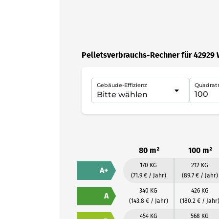
Pelletsverbrauchs-Rechner für 42929
Gebäude-Effizienz
Quadrat
80 m²
100 m²
170 KG
212 KG
A+
(71.9 € / Jahr)
(89.7 € / Jahr)
340 KG
426 KG
A
(143.8 € / Jahr)
(180.2 € / Jahr
454 KG
568 KG