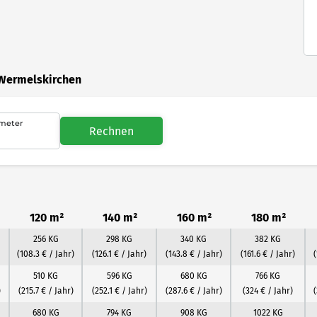
 Wermelskirchen
meter
Rechnen
120 m²
140 m²
160 m²
180 m²
256 KG
298 KG
340 KG
382 KG
(108.3 € / Jahr)
(126.1 € / Jahr)
(143.8 € / Jahr)
(161.6 € / Jahr)
(
510 KG
596 KG
680 KG
766 KG
)
(215.7 € / Jahr)
(252.1 € / Jahr)
(287.6 € / Jahr)
(324 € / Jahr)
(
680 KG
794 KG
908 KG
1022 KG