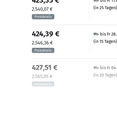
423,35 €
bis Fr 11
(in 25 Tagen)
2.540,07 €
424,39 €
bis Fr 28
(in 15 Tagen)
2.546,36 €
427,51 €
bis Fr 04
(in 20 Tagen
2.565,05 €
458,23 €
bis Fr 25
(in 35 Tagen)
2.749,37 €