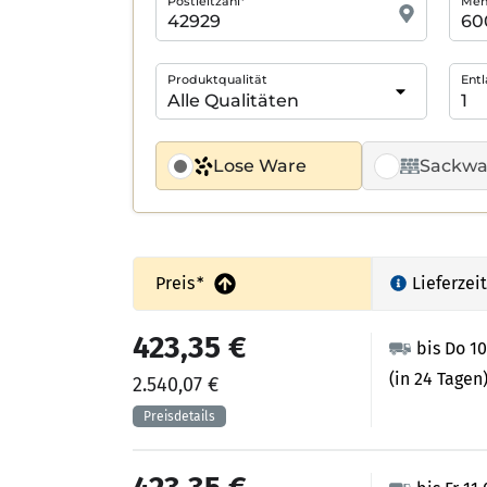
Postleitzahl*
Meng
Produktqualität
Entl
Lose Ware
Sackwa
Preis
*
Lieferzeit
423,35 €
bis Do 1
(in 24 Tagen
2.540,07 €