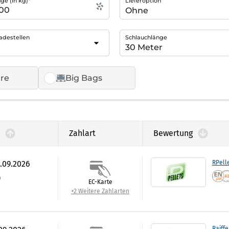
e (in kg)*
Lieferoption
adestellen
Schlauchlänge
re
Big Bags
Zahlart
Bewertung
0.09.2026
RPell
)
EC-Karte
+2 Weitere Zahlarten
Raiffe