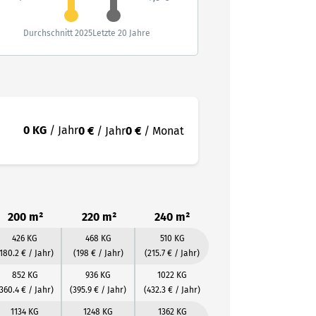
Durchschnitt 2025
Letzte 20 Jahre
0 KG
/ Jahr
0 €
/ Jahr
0 €
/ Monat
200 m²
220 m²
240 m²
426 KG
468 KG
510 KG
180.2 € / Jahr)
(198 € / Jahr)
(215.7 € / Jahr)
852 KG
936 KG
1022 KG
360.4 € / Jahr)
(395.9 € / Jahr)
(432.3 € / Jahr)
1134 KG
1248 KG
1362 KG