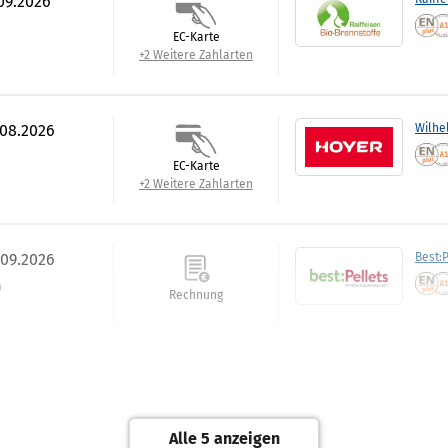
.09.2026
EC-Karte
+2 Weitere Zahlarten
.08.2026
Wilhe
EC-Karte
+2 Weitere Zahlarten
.09.2026
Best:P
)
Rechnung
.09.2026
Tiltm
Rechnung
Alle 5 anzeigen
+1 Weitere Zahlarten