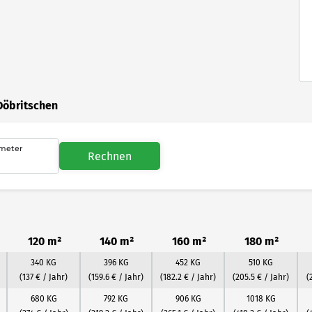
Döbritschen
meter
Rechnen
120 m²
140 m²
160 m²
180 m²
340 KG
396 KG
452 KG
510 KG
(137 € / Jahr)
(159.6 € / Jahr)
(182.2 € / Jahr)
(205.5 € / Jahr)
(
680 KG
792 KG
906 KG
1018 KG