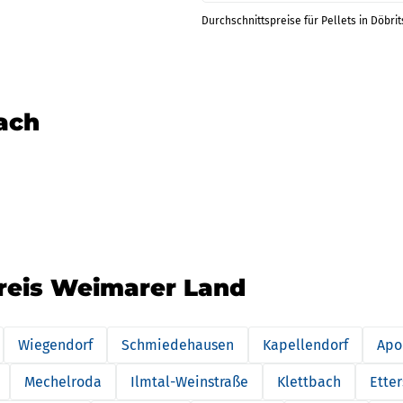
Durchschnittspreise für Pellets in Döbri
nach
kreis Weimarer Land
Wiegendorf
Schmiedehausen
Kapellendorf
Apo
Mechelroda
Ilmtal-Weinstraße
Klettbach
Ette