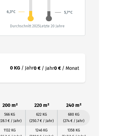
6,3°C
5,7°C
Durchschnitt 2025
Letzte 20 Jahre
0 KG
/ Jahr
0 €
/ Jahr
0 €
/ Monat
200 m²
220 m²
240 m²
566 KG
622 KG
680 KG
228.1 € / Jahr)
(250.7 € / Jahr)
(274 € / Jahr)
1132 KG
1246 KG
1358 KG