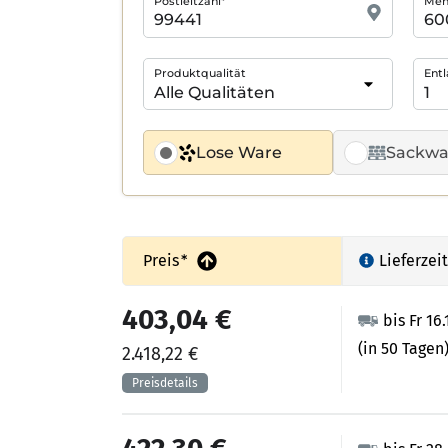
Postleitzahl*
Meng
Produktqualität
Entl
Lose Ware
Sackwa
Preis
*
Lieferzeit
403,04 €
bis Fr 16
(in 50 Tagen
2.418,22 €