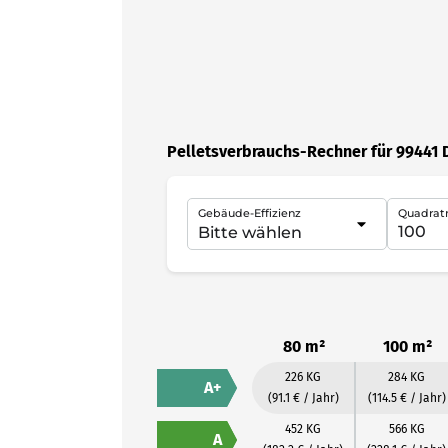
Pelletsverbrauchs-Rechner für 99441 
Gebäude-Effizienz
Quadrat
80 m²
100 m²
226 KG
284 KG
A+
(91.1 € / Jahr)
(114.5 € / Jahr)
452 KG
566 KG
A