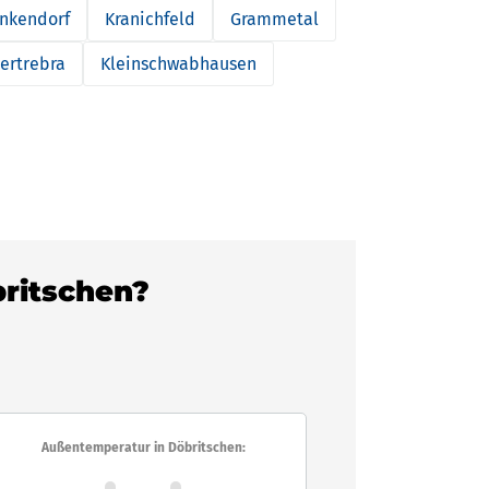
ankendorf
Kranichfeld
Grammetal
ertrebra
Kleinschwabhausen
britschen?
Außentemperatur in Döbritschen: