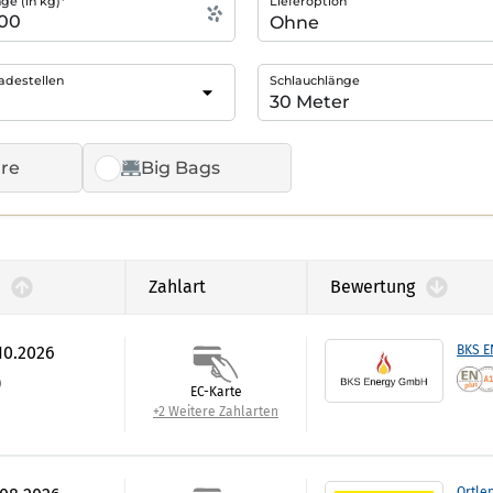
e (in kg)*
Lieferoption
adestellen
Schlauchlänge
re
Big Bags
Zahlart
Bewertung
.10.2026
BKS 
)
EC-Karte
+2 Weitere Zahlarten
Ortle