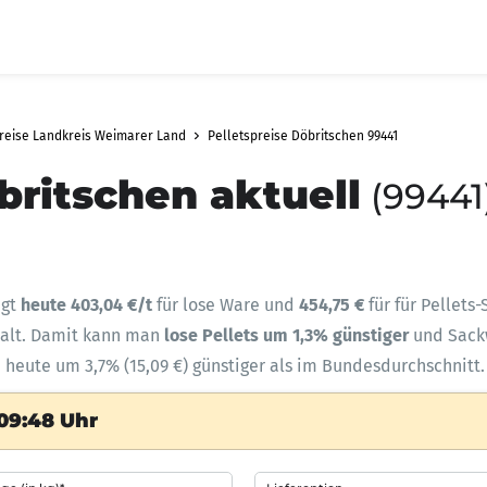
preise Landkreis Weimarer Land
Pelletspreise Döbritschen 99441
britschen aktuell
(99441
ägt
heute 403,04 €/t
für lose Ware und
454,75 €
für für Pellets
halt. Damit kann man
lose Pellets um 1,3% günstiger
und Sac
d heute um 3,7% (15,09 €) günstiger als im Bundesdurchschnitt.
09:48 Uhr