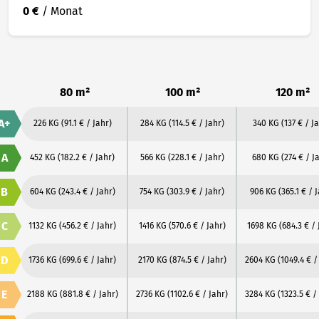
0 €
/ Monat
80 m²
100 m²
120 m²
A+
226 KG
(91.1 € / Jahr)
284 KG
(114.5 € / Jahr)
340 KG
(137 € / J
A
452 KG
(182.2 € / Jahr)
566 KG
(228.1 € / Jahr)
680 KG
(274 € / J
B
604 KG
(243.4 € / Jahr)
754 KG
(303.9 € / Jahr)
906 KG
(365.1 € / 
C
1132 KG
(456.2 € / Jahr)
1416 KG
(570.6 € / Jahr)
1698 KG
(684.3 € / 
D
1736 KG
(699.6 € / Jahr)
2170 KG
(874.5 € / Jahr)
2604 KG
(1049.4 € /
E
2188 KG
(881.8 € / Jahr)
2736 KG
(1102.6 € / Jahr)
3284 KG
(1323.5 € /