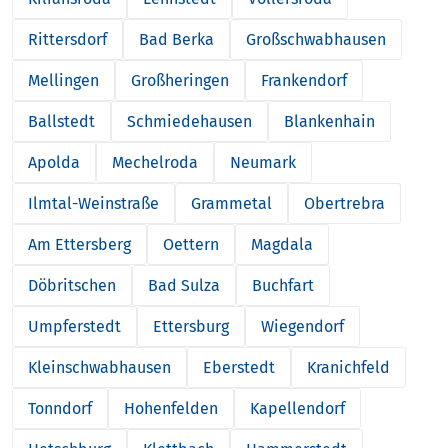
Rittersdorf
Bad Berka
Großschwabhausen
Mellingen
Großheringen
Frankendorf
Ballstedt
Schmiedehausen
Blankenhain
Apolda
Mechelroda
Neumark
Ilmtal-Weinstraße
Grammetal
Obertrebra
Am Ettersberg
Oettern
Magdala
Döbritschen
Bad Sulza
Buchfart
Umpferstedt
Ettersburg
Wiegendorf
Kleinschwabhausen
Eberstedt
Kranichfeld
Tonndorf
Hohenfelden
Kapellendorf