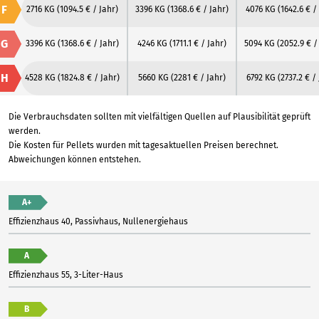
F
2716 KG
(1094.5 € / Jahr)
3396 KG
(1368.6 € / Jahr)
4076 KG
(1642.6 € /
G
3396 KG
(1368.6 € / Jahr)
4246 KG
(1711.1 € / Jahr)
5094 KG
(2052.9 € /
H
4528 KG
(1824.8 € / Jahr)
5660 KG
(2281 € / Jahr)
6792 KG
(2737.2 € /
Die Verbrauchsdaten sollten mit vielfältigen Quellen auf Plausibilität geprüft
werden.
Die Kosten für Pellets wurden mit tagesaktuellen Preisen berechnet.
Abweichungen können entstehen.
A+
Effizienzhaus 40, Passivhaus, Nullenergiehaus
A
Effizienzhaus 55, 3-Liter-Haus
B