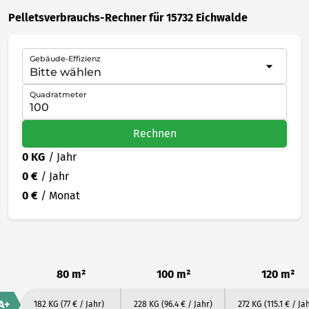
Pelletsverbrauchs-Rechner für 15732 Eichwalde
Gebäude-Effizienz
Quadratmeter
Rechnen
0 KG
/ Jahr
0 €
/ Jahr
0 €
/ Monat
80 m²
100 m²
120 m²
A+
182 KG
(77 € / Jahr)
228 KG
(96.4 € / Jahr)
272 KG
(115.1 € / Ja