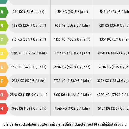
A
364 KG
(154 € / Jahr)
454 KG
(192 € / Jahr)
546 KG
(231 € / Jah
B
484 KG
(204.7 € / Jahr)
606 KG
(256.3 € / Jahr)
728 KG
(307.9 € / Ja
C
910 KG
(384.9 € / Jahr)
1136 KG
(480.5 € / Jahr)
1364 KG
(577 € / Ja
D
1394 KG
(589.7 € / Jahr)
1742 KG
(736.9 € / Jahr)
2090 KG
(884.1 € / J
E
1758 KG
(743.6 € / Jahr)
2196 KG
(928.9 € / Jahr)
2636 KG
(1115 € / Ja
F
2182 KG
(923 € / Jahr)
2728 KG
(1153.9 € / Jahr)
3272 KG
(1384.1 € / J
G
2728 KG
(1153.9 € / Jahr)
3410 KG
(1442.4 € / Jahr)
4090 KG
(1730.1 € / J
H
3636 KG
(1538 € / Jahr)
4546 KG
(1923 € / Jahr)
5454 KG
(2307 € / Ja
Die Verbrauchsdaten sollten mit vielfältigen Quellen auf Plausibilität geprüft