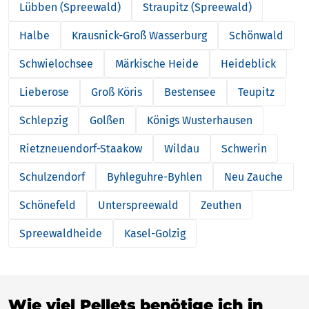
Lübben (Spreewald)
Straupitz (Spreewald)
Halbe
Krausnick-Groß Wasserburg
Schönwald
Schwielochsee
Märkische Heide
Heideblick
Lieberose
Groß Köris
Bestensee
Teupitz
Schlepzig
Golßen
Königs Wusterhausen
Rietzneuendorf-Staakow
Wildau
Schwerin
Schulzendorf
Byhleguhre-Byhlen
Neu Zauche
Schönefeld
Unterspreewald
Zeuthen
Spreewaldheide
Kasel-Golzig
Wie viel Pellets benötige ich in