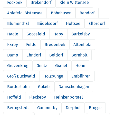
Fockbek
Brekendorf
Klein Wittensee
Ahlefeld-Bistensee
Böhnhusen
Bendorf
Blumenthal
Büdelsdorf
Holtsee
Ellerdorf
Haale
Goosefeld
Haby
Barkelsby
Karby
Felde
Bredenbek
Altenholz
Damp
Ehndorf
Beldorf
Bornholt
Grevenkrug
Gnutz
Grauel
Hohn
Groß Buchwald
Holzbunge
Embühren
Bordesholm
Gokels
Dänischenhagen
Hoffeld
Fleckeby
Heinkenborstel
Beringstedt
Gammelby
Dörphof
Brügge