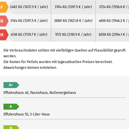
F
2482 KG
(1037.5 € / Jahr)
3104 KG
(1297.5 € / Jahr)
3724 KG
(1556.6 € / 
G
3104 KG
(1297.5 € / Jahr)
3880 KG
(1621.8 € / Jahr)
4656 KG
(1946.2 € / 
H
4138 KG
(1729.7 € / Jahr)
5172 KG
(2161.9 € / Jahr)
6206 KG
(2594.1 € /
Die Verbrauchsdaten sollten mit vielfältigen Quellen auf Plausibilität geprüft
werden.
Die Kosten für Pellets wurden mit tagesaktuellen Preisen berechnet.
Abweichungen können entstehen.
A+
Effizienzhaus 40, Passivhaus, Nullenergiehaus
A
Effizienzhaus 55, 3-Liter-Haus
B