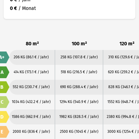
0 €
/ Monat
80 m²
100 m²
120 m²
A+
206 KG
(86.1 € / Jahr)
258 KG
(107.8 € / Jahr)
310 KG
(129.6 € / J
A
414 KG
(173.1 € / Jahr)
518 KG
(216.5 € / Jahr)
620 KG
(259.2 € / J
B
552 KG
(230.7 € / Jahr)
690 KG
(288.4 € / Jahr)
828 KG
(346.1 € / J
C
1034 KG
(432.2 € / Jahr)
1294 KG
(540.9 € / Jahr)
1552 KG
(648.7 € / 
D
1586 KG
(662.9 € / Jahr)
1982 KG
(828.5 € / Jahr)
2380 KG
(994.8 € / 
E
2000 KG
(836 € / Jahr)
2500 KG
(1045 € / Jahr)
3000 KG
(1254 € / 