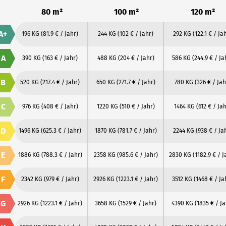
80 m²
100 m²
120 m²
A+
196 KG
(81.9 € / Jahr)
244 KG
(102 € / Jahr)
292 KG
(122.1 € / Ja
A
390 KG
(163 € / Jahr)
488 KG
(204 € / Jahr)
586 KG
(244.9 € / Ja
B
520 KG
(217.4 € / Jahr)
650 KG
(271.7 € / Jahr)
780 KG
(326 € / Jah
C
976 KG
(408 € / Jahr)
1220 KG
(510 € / Jahr)
1464 KG
(612 € / Jah
D
1496 KG
(625.3 € / Jahr)
1870 KG
(781.7 € / Jahr)
2244 KG
(938 € / Ja
E
1886 KG
(788.3 € / Jahr)
2358 KG
(985.6 € / Jahr)
2830 KG
(1182.9 € / J
F
2342 KG
(979 € / Jahr)
2926 KG
(1223.1 € / Jahr)
3512 KG
(1468 € / Ja
G
2926 KG
(1223.1 € / Jahr)
3658 KG
(1529 € / Jahr)
4390 KG
(1835 € / Ja