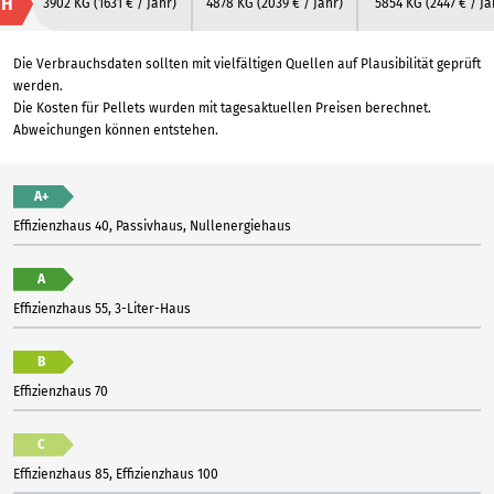
H
3902 KG
(1631 € / Jahr)
4878 KG
(2039 € / Jahr)
5854 KG
(2447 € / Ja
Die Verbrauchsdaten sollten mit vielfältigen Quellen auf Plausibilität geprüft
werden.
Die Kosten für Pellets wurden mit tagesaktuellen Preisen berechnet.
Abweichungen können entstehen.
A+
Effizienzhaus 40, Passivhaus, Nullenergiehaus
A
Effizienzhaus 55, 3-Liter-Haus
B
Effizienzhaus 70
C
Effizienzhaus 85, Effizienzhaus 100