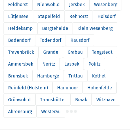
Feldhorst
Nienwohld
Jersbek
Wesenberg
Lütjensee
Stapelfeld
Rehhorst
Hoisdorf
Heidekamp
Bargteheide
Klein Wesenberg
Badendorf
Todendorf
Rausdorf
Travenbrück
Grande
Grabau
Tangstedt
Ammersbek
Neritz
Lasbek
Pölitz
Brunsbek
Hamberge
Trittau
Köthel
Reinfeld (Holstein)
Hammoor
Hohenfelde
Grönwohld
Tremsbüttel
Braak
Witzhave
Ahrensburg
Westerau