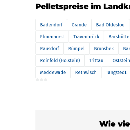
Pelletspreise im Landk
Badendorf
Grande
Bad Oldesloe
Elmenhorst
Travenbrück
Barsbütte
Rausdorf
Rümpel
Brunsbek
Bar
Reinfeld (Holstein)
Trittau
Oststei
Meddewade
Rethwisch
Tangstedt
Wie vie