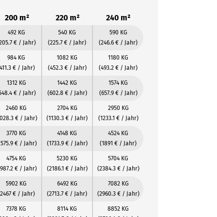
200 m²
220 m²
240 m²
492 KG
540 KG
590 KG
205.7 € / Jahr)
(225.7 € / Jahr)
(246.6 € / Jahr)
984 KG
1082 KG
1180 KG
411.3 € / Jahr)
(452.3 € / Jahr)
(493.2 € / Jahr)
1312 KG
1442 KG
1574 KG
548.4 € / Jahr)
(602.8 € / Jahr)
(657.9 € / Jahr)
2460 KG
2704 KG
2950 KG
1028.3 € / Jahr)
(1130.3 € / Jahr)
(1233.1 € / Jahr)
3770 KG
4148 KG
4524 KG
1575.9 € / Jahr)
(1733.9 € / Jahr)
(1891 € / Jahr)
4754 KG
5230 KG
5704 KG
1987.2 € / Jahr)
(2186.1 € / Jahr)
(2384.3 € / Jahr)
5902 KG
6492 KG
7082 KG
(2467 € / Jahr)
(2713.7 € / Jahr)
(2960.3 € / Jahr)
7378 KG
8114 KG
8852 KG