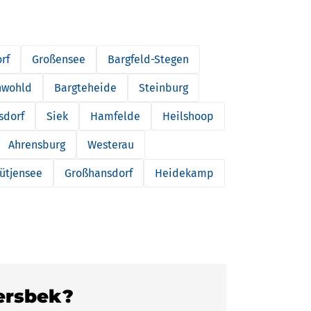
rf
Großensee
Bargfeld-Stegen
nwohld
Bargteheide
Steinburg
sdorf
Siek
Hamfelde
Heilshoop
Ahrensburg
Westerau
ütjensee
Großhansdorf
Heidekamp
Jersbek?