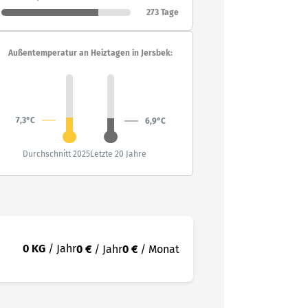
273 Tage
Außentemperatur an Heiztagen in Jersbek:
7,3°C
6,9°C
Durchschnitt 2025
Letzte 20 Jahre
0 KG
/ Jahr
0 €
/ Jahr
0 €
/ Monat