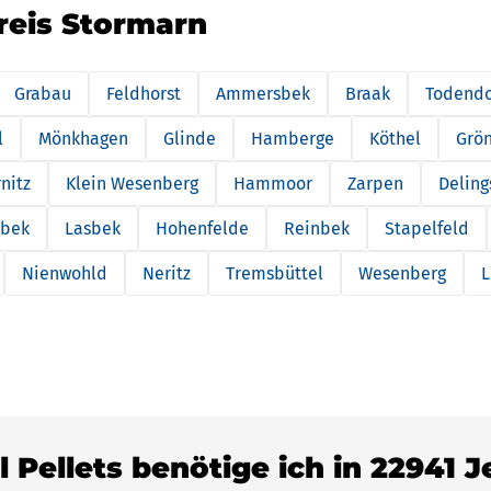
reis Stormarn
Grabau
Feldhorst
Ammersbek
Braak
Todendo
l
Mönkhagen
Glinde
Hamberge
Köthel
Grö
nitz
Klein Wesenberg
Hammoor
Zarpen
Deling
nbek
Lasbek
Hohenfelde
Reinbek
Stapelfeld
Nienwohld
Neritz
Tremsbüttel
Wesenberg
L
l Pellets benötige ich in 22941 