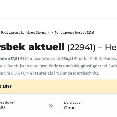
Pelletspreise Landkreis Stormarn
Pelletspreise Jersbek 22941
rsbek aktuell
(22941) – H
ute 417,81 €/t
für lose Ware und
534,41 €
für für Pellets-Sackw
halt. Damit kann man
lose Pellets um 0,6% günstiger
und Sac
te um 0,3% (1,14 €) teurer als im Bundesdurchschnitt.
2 Uhr
e (in kg)*
Lieferoption