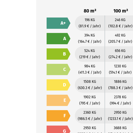
80 m²
100 m²
196 KG
246 KG
A+
(81.9 € / Jahr)
(102.8 € / Jahr)
394 KG
492 KG
A
(164.7 € / Jahr)
(205.7 € / Jahr)
524 KG
656 KG
B
(219 € / Jahr)
(274.2 € / Jahr)
984 KG
1230 KG
C
(411.3 € / Jahr)
(514.1 € / Jahr)
1508 KG
1886 KG
D
(630.3 € / Jahr)
(788.3 € / Jahr)
1902 KG
2378 KG
E
(795 € / Jahr)
(994 € / Jahr)
2360 KG
2950 KG
F
(986.5 € / Jahr)
(1233.1 € / Jahr)
2950 KG
3688 KG
G