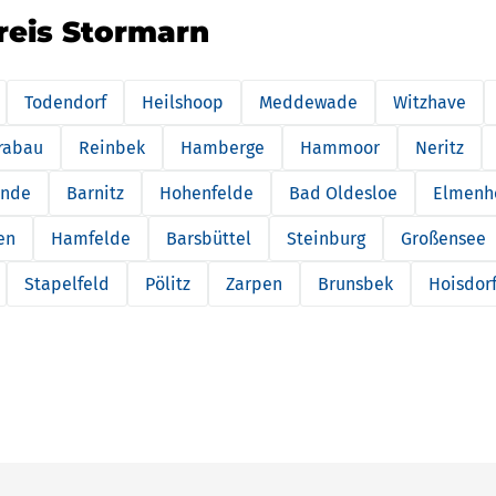
reis Stormarn
Todendorf
Heilshoop
Meddewade
Witzhave
rabau
Reinbek
Hamberge
Hammoor
Neritz
inde
Barnitz
Hohenfelde
Bad Oldesloe
Elmenh
en
Hamfelde
Barsbüttel
Steinburg
Großensee
Stapelfeld
Pölitz
Zarpen
Brunsbek
Hoisdor