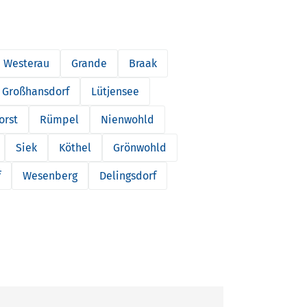
Westerau
Grande
Braak
Großhansdorf
Lütjensee
orst
Rümpel
Nienwohld
Siek
Köthel
Grönwohld
f
Wesenberg
Delingsdorf