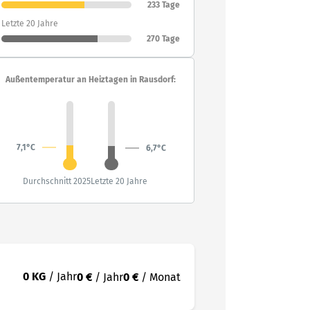
233 Tage
Letzte 20 Jahre
270 Tage
Außentemperatur an Heiztagen in Rausdorf:
7,1°C
6,7°C
Durchschnitt 2025
Letzte 20 Jahre
0 KG
/ Jahr
0 €
/ Jahr
0 €
/ Monat