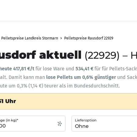
Pelletspreise Landkreis Stormarn
Pelletspreise Rausdorf 22929
usdorf aktuell
(22929) – 
heute 417,81 €/t
für lose Ware und
534,41 €
für für Pellets-Sac
halt. Damit kann man
lose Pellets um 0,6% günstiger
und Sac
eute um 0,3% (1,14 €) teurer als im Bundesdurchschnitt.
51 Uhr
e (in kg)*
Lieferoption