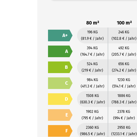
80 m²
100 m²
196 KG
246 KG
A+
(81.9 € / Jahr)
(102.8 € / Jahr)
394 KG
492 KG
A
(164.7 € / Jahr)
(205.7 € / Jahr)
524 KG
656 KG
B
(219 € / Jahr)
(274.2 € / Jahr)
984 KG
1230 KG
C
(411.3 € / Jahr)
(514.1 € / Jahr)
1508 KG
1886 KG
D
(630.3 € / Jahr)
(788.3 € / Jahr)
1902 KG
2378 KG
E
(795 € / Jahr)
(994 € / Jahr)
2360 KG
2950 KG
F
(986.5 € / Jahr)
(1233.1 € / Jahr)