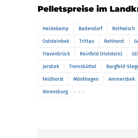
Pelletspreise im Landk
Heidekamp
Badendorf
Rethwisch
Oststeinbek
Trittau
Rehhorst
G
Travenbrück
Reinfeld (Holstein)
Gl
Jersbek
Tremsbüttel
Bargfeld-Steg
Feldhorst
Mönkhagen
Ammersbek
Ahrensburg