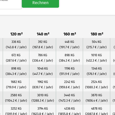
Rechnen
120 m²
140 m²
160 m²
180 m²
336 KG
392 KG
448 KG
504 KG
(143.8 € / Jahr)
(167.8 € / Jahr)
(191.7 € / Jahr)
(215.7 € / Jahr)
(
672 KG
786 KG
898 KG
1010 KG
(287.6 € / Jahr)
(336.4 € / Jahr)
(384.3 € / Jahr)
(432.3 € / Jahr)
(
898 KG
1046 KG
1196 KG
1346 KG
(384.3 € / Jahr)
(447.7 € / Jahr)
(511.9 € / Jahr)
(576.1 € / Jahr)
(
1682 KG
1962 KG
2242 KG
2524 KG
(719.9 € / Jahr)
(839.7 € / Jahr)
(959.6 € / Jahr)
(1080.3 € / Jahr)
(
2580 KG
3010 KG
3440 KG
3870 KG
(1104.2 € / Jahr)
(1288.3 € / Jahr)
(1472.3 € / Jahr)
(1656.4 € / Jahr)
(
3252 KG
3794 KG
4336 KG
4878 KG
)
(1391.9 € / Jahr)
(1623.8 € / Jahr)
(1855.8 € / Jahr)
(2087.8 € / Jahr)
(