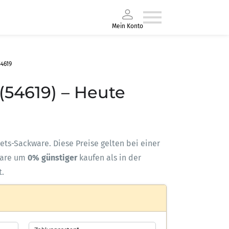
Mein Konto
4619
(54619) – Heute
llets-Sackware. Diese Preise gelten bei einer
ware um
0% günstiger
kaufen als in der
t.