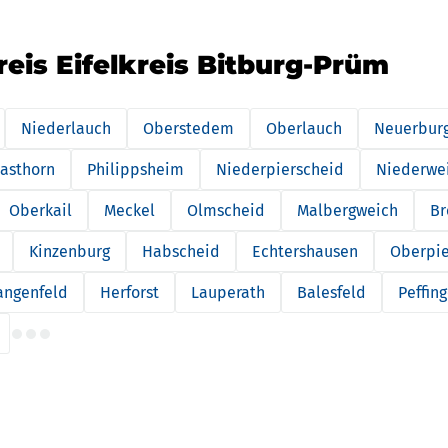
reis Eifelkreis Bitburg-Prüm
Niederlauch
Oberstedem
Oberlauch
Neuerbur
asthorn
Philippsheim
Niederpierscheid
Niederwei
Oberkail
Meckel
Olmscheid
Malbergweich
Br
Kinzenburg
Habscheid
Echtershausen
Oberpie
angenfeld
Herforst
Lauperath
Balesfeld
Peffin