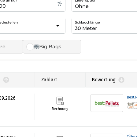
e (in kg)*
Lieferoption
adestellen
Schlauchlänge
re
Big Bags
Zahlart
Bewertung
.09.2026
Best:P
Rechnung
Tiltm