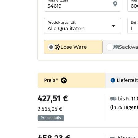
Postleitzahl*
Meng
Produktqualität
Entl
Lose Ware
Sackwa
Preis
*
Lieferzeit
427,51 €
bis Fr 11
(in 25 Tagen)
2.565,05 €