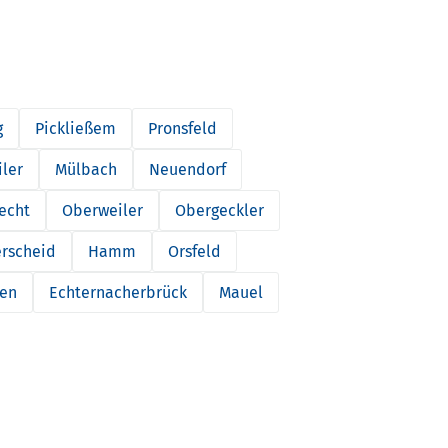
g
Pickließem
Pronsfeld
ler
Mülbach
Neuendorf
echt
Oberweiler
Obergeckler
rscheid
Hamm
Orsfeld
gen
Echternacherbrück
Mauel