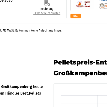
.09.2026
Rechnung
+1 Weitere Zahlarten
RAL
kl. 7% MwSt. Es kommen keine Aufschläge hinzu.
Pelletspreis-En
Großkampenbe
in Großkampenberg
heute
om Händler Best:Pellets