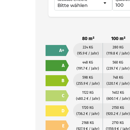
80 m²
100 m²
224 KG
280 KG
A+
(95.9 € / Jahr)
(119.8 € / Jahr)
448 KG
560 KG
A
(191.7 € / Jahr)
(239.7 € / Jahr)
598 KG
748 KG
B
(255.9 € / Jahr)
(320.1 € / Jahr)
1122 KG
1402 KG
C
(480.2 € / Jahr)
(600.1 € / Jahr)
1720 KG
2150 KG
D
(736.2 € / Jahr)
(920.2 € / Jahr)
2168 KG
2710 KG
E
(927.9 € / Jahr)
(1159.9 € / Jahr