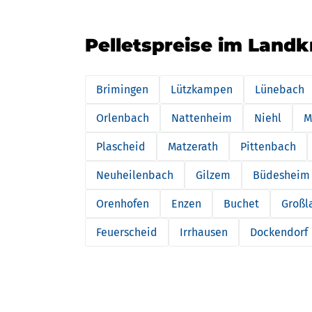
Pelletspreise im Landk
Brimingen
Lützkampen
Lünebach
Orlenbach
Nattenheim
Niehl
M
Plascheid
Matzerath
Pittenbach
Neuheilenbach
Gilzem
Büdesheim
Orenhofen
Enzen
Buchet
Großl
Feuerscheid
Irrhausen
Dockendorf