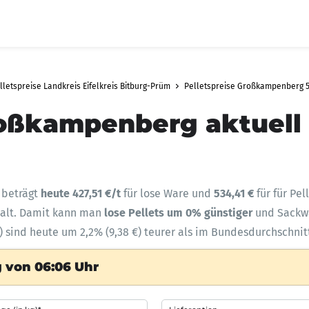
lletspreise Landkreis Eifelkreis Bitburg-Prüm
Pelletspreise Großkampenberg 5
roßkampenberg aktuell
 beträgt
heute 427,51 €/t
für lose Ware und
534,41 €
für für Pe
halt. Damit kann man
lose Pellets um 0% günstiger
und Sack
 sind heute um 2,2% (9,38 €) teurer als im Bundesdurchschnit
 von 06:06 Uhr