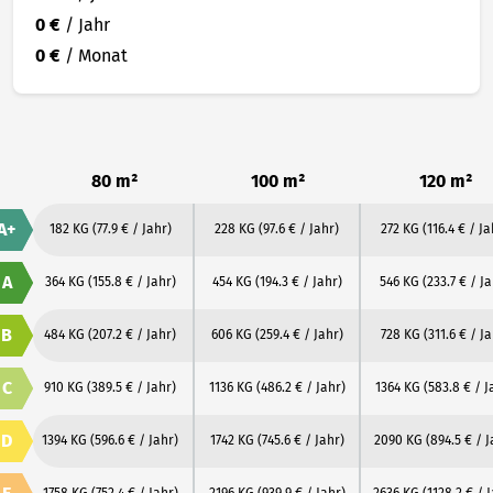
0 €
/ Jahr
0 €
/ Monat
80 m²
100 m²
120 m²
A+
182 KG
(77.9 € / Jahr)
228 KG
(97.6 € / Jahr)
272 KG
(116.4 € / Ja
A
364 KG
(155.8 € / Jahr)
454 KG
(194.3 € / Jahr)
546 KG
(233.7 € / J
B
484 KG
(207.2 € / Jahr)
606 KG
(259.4 € / Jahr)
728 KG
(311.6 € / Ja
C
910 KG
(389.5 € / Jahr)
1136 KG
(486.2 € / Jahr)
1364 KG
(583.8 € / J
D
1394 KG
(596.6 € / Jahr)
1742 KG
(745.6 € / Jahr)
2090 KG
(894.5 € / J