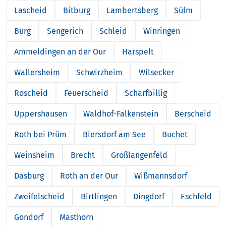
Lascheid
Bitburg
Lambertsberg
Sülm
Burg
Sengerich
Schleid
Winringen
Ammeldingen an der Our
Harspelt
Wallersheim
Schwirzheim
Wilsecker
Roscheid
Feuerscheid
Scharfbillig
Uppershausen
Waldhof-Falkenstein
Berscheid
Roth bei Prüm
Biersdorf am See
Buchet
Weinsheim
Brecht
Großlangenfeld
Dasburg
Roth an der Our
Wißmannsdorf
Zweifelscheid
Birtlingen
Dingdorf
Eschfeld
Gondorf
Masthorn