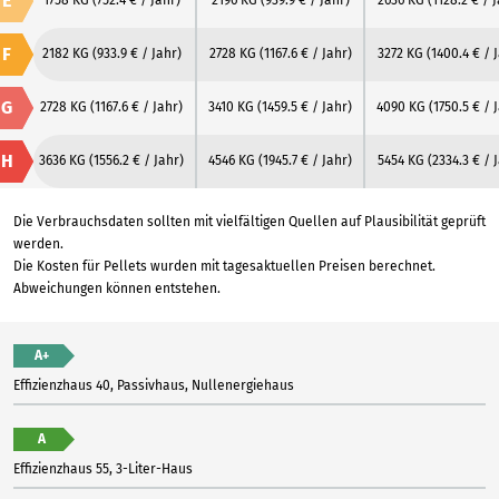
E
1758 KG
(752.4 € / Jahr)
2196 KG
(939.9 € / Jahr)
2636 KG
(1128.2 € / 
F
2182 KG
(933.9 € / Jahr)
2728 KG
(1167.6 € / Jahr)
3272 KG
(1400.4 € / 
G
2728 KG
(1167.6 € / Jahr)
3410 KG
(1459.5 € / Jahr)
4090 KG
(1750.5 € / 
H
3636 KG
(1556.2 € / Jahr)
4546 KG
(1945.7 € / Jahr)
5454 KG
(2334.3 € / 
Die Verbrauchsdaten sollten mit vielfältigen Quellen auf Plausibilität geprüft
werden.
Die Kosten für Pellets wurden mit tagesaktuellen Preisen berechnet.
Abweichungen können entstehen.
A+
Effizienzhaus 40, Passivhaus, Nullenergiehaus
A
Effizienzhaus 55, 3-Liter-Haus