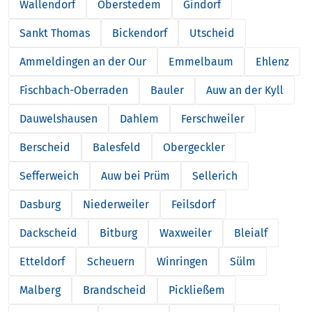
Wallendorf
Oberstedem
Gindorf
Sankt Thomas
Bickendorf
Utscheid
Ammeldingen an der Our
Emmelbaum
Ehlenz
Fischbach-Oberraden
Bauler
Auw an der Kyll
Dauwelshausen
Dahlem
Ferschweiler
Berscheid
Balesfeld
Obergeckler
Sefferweich
Auw bei Prüm
Sellerich
Dasburg
Niederweiler
Feilsdorf
Dackscheid
Bitburg
Waxweiler
Bleialf
Etteldorf
Scheuern
Winringen
Sülm
Malberg
Brandscheid
Pickließem