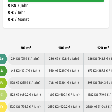
0 KG
/ Jahr
0 €
/ Jahr
0 €
/ Monat
80 m²
100 m²
120 m²
A+
224 KG
(95.9 € / Jahr)
280 KG
(119.8 € / Jahr)
336 KG
(143.8 € / 
A
448 KG
(191.7 € / Jahr)
560 KG
(239.7 € / Jahr)
672 KG
(287.6 € / 
B
598 KG
(255.9 € / Jahr)
748 KG
(320.1 € / Jahr)
898 KG
(384.3 € / 
C
1122 KG
(480.2 € / Jahr)
1402 KG
(600.1 € / Jahr)
1682 KG
(719.9 € /
D
1720 KG
(736.2 € / Jahr)
2150 KG
(920.2 € / Jahr)
2580 KG
(1104.2 € /