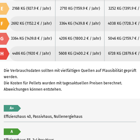
E
2168 KG
(927.9 € / Jahr)
2710 KG
(1159.9 € / Jahr)
3252 KG
(1391.9 € /
F
2692 KG
(1152.2 € / Jahr)
3364 KG
(1439.8 € / Jahr)
4038 KG
(1728.3 € /
G
3364 KG
(1439.8 € / Jahr)
4206 KG
(1800.2 € / Jahr)
5046 KG
(2159.7 € /
H
4486 KG
(1920 € / Jahr)
5608 KG
(2400.2 € / Jahr)
6728 KG
(2879.6 € /
Die Verbrauchsdaten sollten mit vielfältigen Quellen auf Plausibilität geprüft
werden.
Die Kosten für Pellets wurden mit tagesaktuellen Preisen berechnet.
Abweichungen können entstehen.
A+
Effizienzhaus 40, Passivhaus, Nullenergiehaus
A