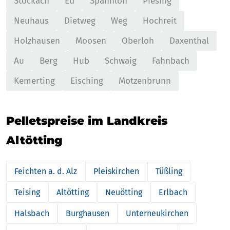
Stockach
Ed
Spannloh
Piesing
Neuhaus
Dietweg
Weg
Hochreit
Holzhausen
Moosen
Oberloh
Daxenthal
Au
Berg
Hub
Schwaig
Fahnbach
Kemerting
Eisching
Motzenbrunn
Pelletspreise im Landkreis
Altötting
Feichten a. d. Alz
Pleiskirchen
Tüßling
Teising
Altötting
Neuötting
Erlbach
Halsbach
Burghausen
Unterneukirchen