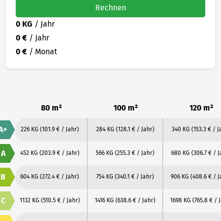
Rechnen
0 KG
/ Jahr
0 €
/ Jahr
0 €
/ Monat
80 m²
100 m²
120 m²
A+
226 KG
(101.9 € / Jahr)
284 KG
(128.1 € / Jahr)
340 KG
(153.3 € / J
A
452 KG
(203.9 € / Jahr)
566 KG
(255.3 € / Jahr)
680 KG
(306.7 € / J
B
604 KG
(272.4 € / Jahr)
754 KG
(340.1 € / Jahr)
906 KG
(408.6 € / J
C
1132 KG
(510.5 € / Jahr)
1416 KG
(638.6 € / Jahr)
1698 KG
(765.8 € / 