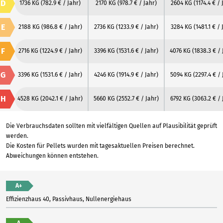
D
1736 KG
(782.9 € / Jahr)
2170 KG
(978.7 € / Jahr)
2604 KG
(1174.4 € / 
E
2188 KG
(986.8 € / Jahr)
2736 KG
(1233.9 € / Jahr)
3284 KG
(1481.1 € / 
F
2716 KG
(1224.9 € / Jahr)
3396 KG
(1531.6 € / Jahr)
4076 KG
(1838.3 € / 
G
3396 KG
(1531.6 € / Jahr)
4246 KG
(1914.9 € / Jahr)
5094 KG
(2297.4 € / 
H
4528 KG
(2042.1 € / Jahr)
5660 KG
(2552.7 € / Jahr)
6792 KG
(3063.2 € / 
Die Verbrauchsdaten sollten mit vielfältigen Quellen auf Plausibilität geprüft
werden.
Die Kosten für Pellets wurden mit tagesaktuellen Preisen berechnet.
Abweichungen können entstehen.
A+
Effizienzhaus 40, Passivhaus, Nullenergiehaus