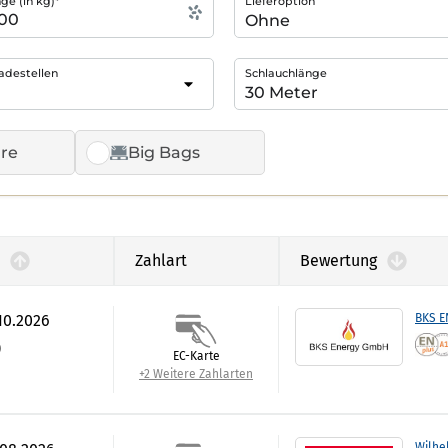
e (in kg)*
Lieferoption
adestellen
Schlauchlänge
re
Big Bags
Zahlart
Bewertung
.10.2026
BKS 
)
EC-Karte
+2 Weitere Zahlarten
Wilhe