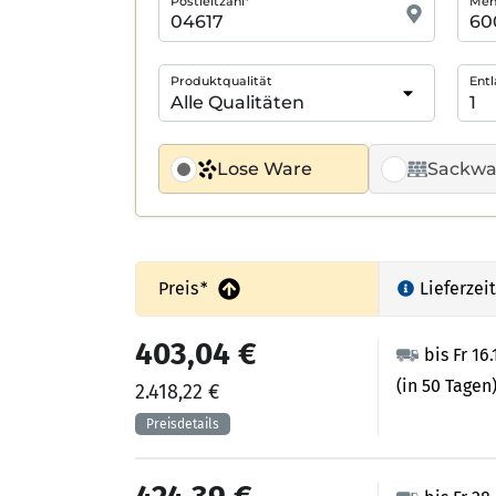
Postleitzahl*
Meng
Produktqualität
Entl
Lose Ware
Sackwa
Preis
*
Lieferzeit
403,04 €
bis Fr 16
(in 50 Tagen
2.418,22 €