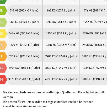
B
516 KG
(205.4 € / Jahr)
646 KG
(257.1 € / Jahr)
774 KG
(308.1 € / 
C
968 KG
(385.3 € / Jahr)
1210 KG
(481.6 € / Jahr)
1452 KG
(577.9 € / 
D
1484 KG
(590.6 € / Jahr)
1854 KG
(737.9 € / Jahr)
2226 KG
(885.9 € / 
E
1870 KG
(744.3 € / Jahr)
2338 KG
(930.5 € / Jahr)
2806 KG
(1116.8 € /
F
2322 KG
(924.2 € / Jahr)
2904 KG
(1155.8 € / Jahr)
3484 KG
(1386.6 € /
G
2904 KG
(1155.8 € / Jahr)
3630 KG
(1444.7 € / Jahr)
4354 KG
(1732.9 € /
H
3870 KG
(1540.3 € / Jahr)
4838 KG
(1925.5 € / Jahr)
5806 KG
(2310.8 € /
Die Verbrauchsdaten sollten mit vielfältigen Quellen auf Plausibilität geprüft
werden.
Die Kosten für Pellets wurden mit tagesaktuellen Preisen berechnet.
Abweichungen können entstehen.