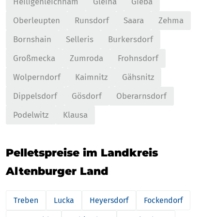
Heiligenleichnam
Gleina
Gieba
Oberleupten
Runsdorf
Saara
Zehma
Bornshain
Selleris
Burkersdorf
Großmecka
Zumroda
Frohnsdorf
Wolperndorf
Kaimnitz
Gähsnitz
Dippelsdorf
Gösdorf
Oberarnsdorf
Podelwitz
Klausa
Pelletspreise im Landkreis
Altenburger Land
Treben
Lucka
Heyersdorf
Fockendorf