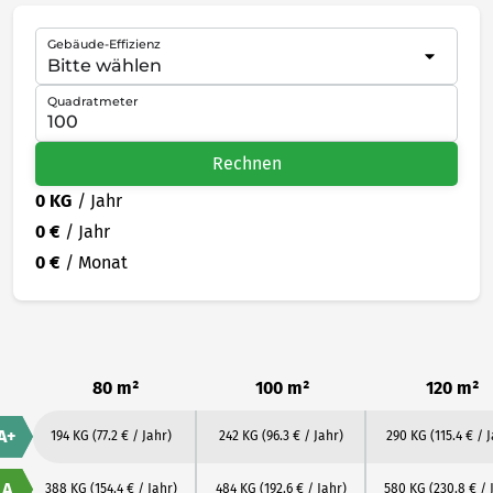
Gebäude-Effizienz
Quadratmeter
Rechnen
0 KG
/ Jahr
0 €
/ Jahr
0 €
/ Monat
80 m²
100 m²
120 m²
A+
194 KG
(77.2 € / Jahr)
242 KG
(96.3 € / Jahr)
290 KG
(115.4 € / 
A
388 KG
(154.4 € / Jahr)
484 KG
(192.6 € / Jahr)
580 KG
(230.8 € / 