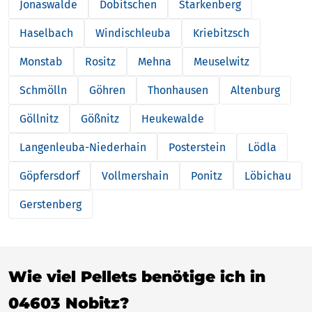
Jonaswalde
Dobitschen
Starkenberg
Haselbach
Windischleuba
Kriebitzsch
Monstab
Rositz
Mehna
Meuselwitz
Schmölln
Göhren
Thonhausen
Altenburg
Göllnitz
Gößnitz
Heukewalde
Langenleuba-Niederhain
Posterstein
Lödla
Göpfersdorf
Vollmershain
Ponitz
Löbichau
Gerstenberg
Wie viel Pellets benötige ich in
04603 Nobitz?