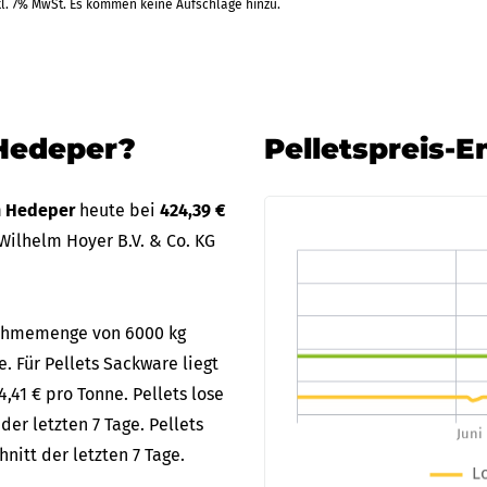
kl. 7% MwSt. Es kommen keine Aufschläge hinzu.
.09.2026
Blank
Barzahlung
+3 Weitere Zahlarten
 Hedeper?
Pelletspreis-
in Hedeper
heute bei
424,39 €
Wilhelm Hoyer B.V. & Co. KG
bnahmemenge von 6000 kg
. Für Pellets Sackware liegt
,41 € pro Tonne. Pellets lose
er letzten 7 Tage. Pellets
itt der letzten 7 Tage.