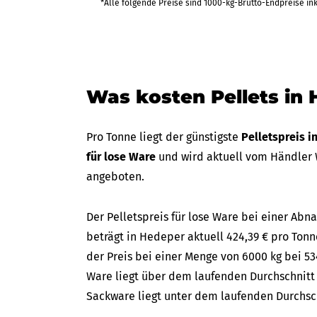
440,49 €
*Alle folgende Preise sind 1000-kg-Brutto-Endpreise in
bis Fr 11
(in 25 Tagen)
2.642,92 €
Was kosten Pellets in
Pro Tonne liegt der günstigste
Pelletspreis 
für lose Ware
und wird aktuell vom Händler 
angeboten.
Der Pelletspreis für lose Ware bei einer A
beträgt in Hedeper aktuell 424,39 € pro Tonne
der Preis bei einer Menge von 6000 kg bei 534
Ware liegt über dem laufenden Durchschnitt d
Sackware liegt unter dem laufenden Durchschn