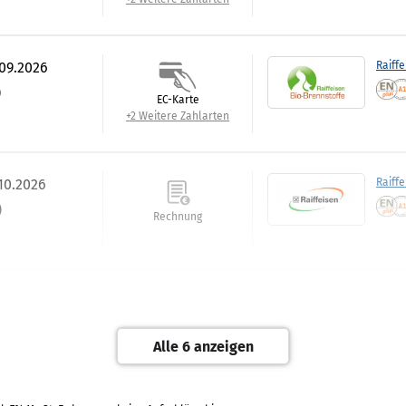
.09.2026
Raiffe
)
EC-Karte
+2 Weitere Zahlarten
.10.2026
Raiff
)
Rechnung
.10.2026
Raiffe
)
Barzahlung
Alle 6 anzeigen
+2 Weitere Zahlarten