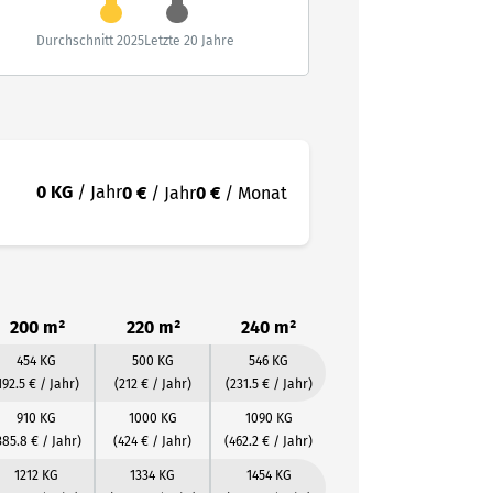
Durchschnitt 2025
Letzte 20 Jahre
0 KG
/ Jahr
0 €
/ Jahr
0 €
/ Monat
200 m²
220 m²
240 m²
454 KG
500 KG
546 KG
192.5 € / Jahr)
(212 € / Jahr)
(231.5 € / Jahr)
910 KG
1000 KG
1090 KG
385.8 € / Jahr)
(424 € / Jahr)
(462.2 € / Jahr)
1212 KG
1334 KG
1454 KG