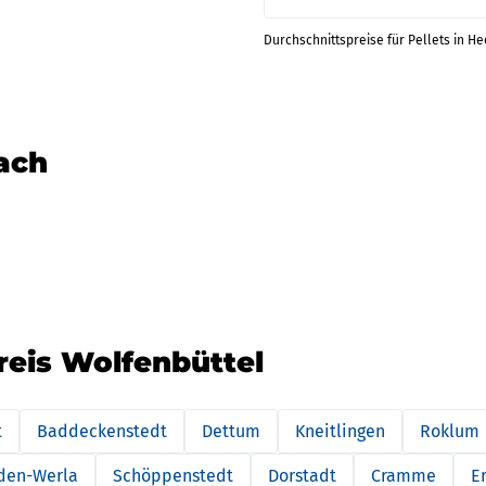
Durchschnittspreise für Pellets in He
nach
reis Wolfenbüttel
t
Baddeckenstedt
Dettum
Kneitlingen
Roklum
den-Werla
Schöppenstedt
Dorstadt
Cramme
E