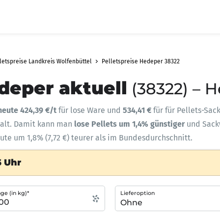
letspreise Landkreis Wolfenbüttel
Pelletspreise Hedeper 38322
deper aktuell
(38322) – 
heute 424,39 €/t
für lose Ware und
534,41 €
für für Pellets-Sac
halt. Damit kann man
lose Pellets um 1,4% günstiger
und Sac
ute um 1,8% (7,72 €) teurer als im Bundesdurchschnitt.
6 Uhr
e (in kg)*
Lieferoption