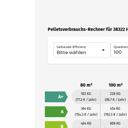
Pelletsverbrauchs-Rechner für 38322
Gebäude-Effizienz
Quadrat
80 m²
100 m²
182 KG
228 KG
A+
(77.2 € / Jahr)
(96.7 € / Jahr)
364 KG
454 KG
A
(154.3 € / Jahr)
(192.5 € / Jahr)
484 KG
606 KG
B