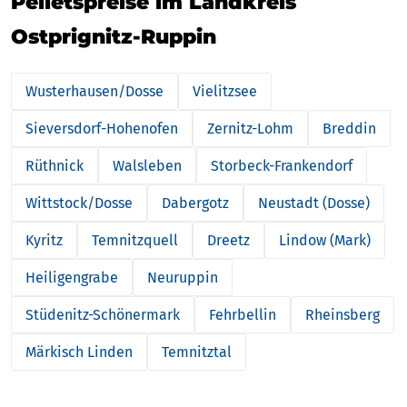
Pelletspreise im Landkreis
Ostprignitz-Ruppin
Wusterhausen/Dosse
Vielitzsee
Sieversdorf-Hohenofen
Zernitz-Lohm
Breddin
Rüthnick
Walsleben
Storbeck-Frankendorf
Wittstock/Dosse
Dabergotz
Neustadt (Dosse)
Kyritz
Temnitzquell
Dreetz
Lindow (Mark)
Heiligengrabe
Neuruppin
Stüdenitz-Schönermark
Fehrbellin
Rheinsberg
Märkisch Linden
Temnitztal