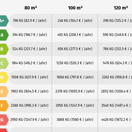
80 m²
100 m²
120 m²
A+
196 KG
(82.9 € / Jahr)
246 KG
(104.1 € / Jahr)
296 KG
(125.2 € / 
A
394 KG
(166.7 € / Jahr)
492 KG
(208.1 € / Jahr)
590 KG
(249.6 € / 
B
524 KG
(221.7 € / Jahr)
656 KG
(277.5 € / Jahr)
786 KG
(332.5 € / 
C
984 KG
(416.2 € / Jahr)
1230 KG
(520.3 € / Jahr)
1476 KG
(624.3 € / 
D
1508 KG
(637.9 € / Jahr)
1886 KG
(797.8 € / Jahr)
2262 KG
(956.8 € / 
E
1902 KG
(804.5 € / Jahr)
2378 KG
(1005.9 € / Jahr)
2852 KG
(1206.4 € /
F
2360 KG
(998.3 € / Jahr)
2950 KG
(1247.9 € / Jahr)
3540 KG
(1497.4 € /
G
2950 KG
(1247.9 € / Jahr)
3688 KG
(1560 € / Jahr)
4426 KG
(1872.2 € /