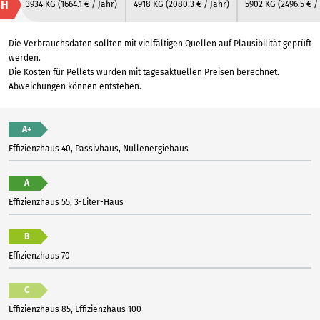
H
3934 KG
(1664.1 € / Jahr)
4918 KG
(2080.3 € / Jahr)
5902 KG
(2496.5 € /
Die Verbrauchsdaten sollten mit vielfältigen Quellen auf Plausibilität geprüft
werden.
Die Kosten für Pellets wurden mit tagesaktuellen Preisen berechnet.
Abweichungen können entstehen.
A+
Effizienzhaus 40, Passivhaus, Nullenergiehaus
A
Effizienzhaus 55, 3-Liter-Haus
B
Effizienzhaus 70
C
Effizienzhaus 85, Effizienzhaus 100