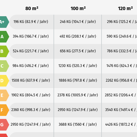
80 m²
100 m²
120 m²
A+
196 KG
(82.9 € / Jahr)
246 KG
(104.1 € / Jahr)
296 KG
(125.2 € / 
A
394 KG
(166.7 € / Jahr)
492 KG
(208.1 € / Jahr)
590 KG
(249.6 € / 
B
524 KG
(221.7 € / Jahr)
656 KG
(277.5 € / Jahr)
786 KG
(332.5 € / 
C
984 KG
(416.2 € / Jahr)
1230 KG
(520.3 € / Jahr)
1476 KG
(624.3 € / 
D
1508 KG
(637.9 € / Jahr)
1886 KG
(797.8 € / Jahr)
2262 KG
(956.8 € / 
E
1902 KG
(804.5 € / Jahr)
2378 KG
(1005.9 € / Jahr)
2852 KG
(1206.4 € /
F
2360 KG
(998.3 € / Jahr)
2950 KG
(1247.9 € / Jahr)
3540 KG
(1497.4 € /
G
2950 KG
(1247.9 € / Jahr)
3688 KG
(1560 € / Jahr)
4426 KG
(1872.2 € /