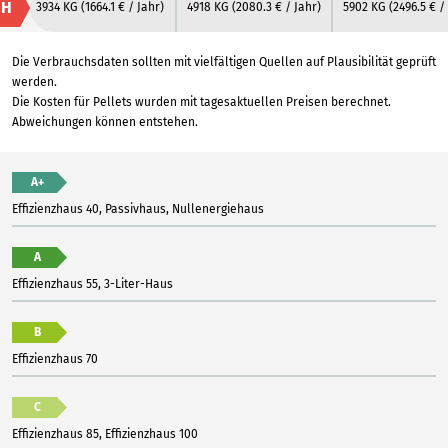
H
3934 KG
(1664.1 € / Jahr)
4918 KG
(2080.3 € / Jahr)
5902 KG
(2496.5 € /
Die Verbrauchsdaten sollten mit vielfältigen Quellen auf Plausibilität geprüft
werden.
Die Kosten für Pellets wurden mit tagesaktuellen Preisen berechnet.
Abweichungen können entstehen.
A+
Effizienzhaus 40, Passivhaus, Nullenergiehaus
A
Effizienzhaus 55, 3-Liter-Haus
B
Effizienzhaus 70
C
Effizienzhaus 85, Effizienzhaus 100