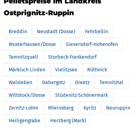
Pelletspreise im Landkreis
Ostprignitz-Ruppin
Breddin
Neustadt (Dosse)
Fehrbellin
Wusterhausen/Dosse
Sieversdorf-Hohenofen
Temnitzquell
Storbeck-Frankendorf
Märkisch Linden
Vielitzsee
Rüthnick
Walsleben
Dabergotz
Dreetz
Temnitztal
Wittstock/Dosse
Stüdenitz-Schönermark
Zernitz-Lohm
Rheinsberg
Kyritz
Neuruppin
Heiligengrabe
Herzberg (Mark)