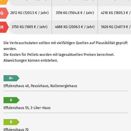
G
2812 KG
(1203.5 € / Jahr)
3516 KG
(1504.8 € / Jahr)
4218 KG
(1805.3 € /
H
3750 KG
(1605 € / Jahr)
4688 KG
(2006.5 € / Jahr)
5626 KG
(2407.9 € /
Die Verbrauchsdaten sollten mit vielfältigen Quellen auf Plausibilität geprüft
werden.
Die Kosten für Pellets wurden mit tagesaktuellen Preisen berechnet.
Abweichungen können entstehen.
A+
Effizienzhaus 40, Passivhaus, Nullenergiehaus
A
Effizienzhaus 55, 3-Liter-Haus
B
Effizienzhaus 70