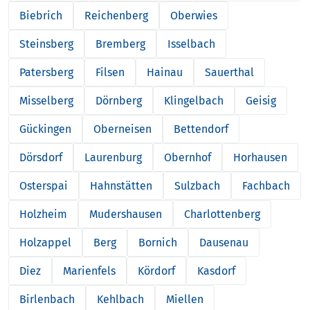
Biebrich
Reichenberg
Oberwies
Steinsberg
Bremberg
Isselbach
Patersberg
Filsen
Hainau
Sauerthal
Misselberg
Dörnberg
Klingelbach
Geisig
Gückingen
Oberneisen
Bettendorf
Dörsdorf
Laurenburg
Obernhof
Horhausen
Osterspai
Hahnstätten
Sulzbach
Fachbach
Holzheim
Mudershausen
Charlottenberg
Holzappel
Berg
Bornich
Dausenau
Diez
Marienfels
Kördorf
Kasdorf
Birlenbach
Kehlbach
Miellen