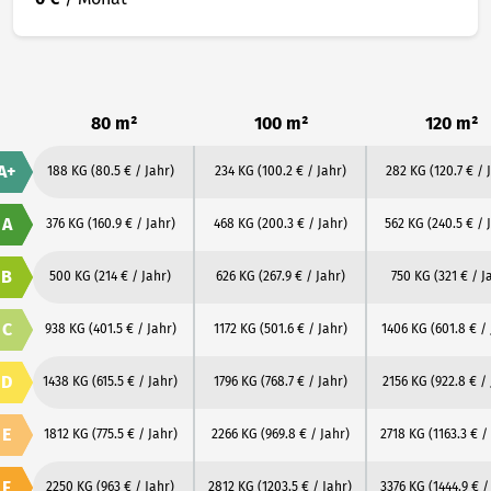
80 m²
100 m²
120 m²
A+
188 KG
(80.5 € / Jahr)
234 KG
(100.2 € / Jahr)
282 KG
(120.7 € / 
A
376 KG
(160.9 € / Jahr)
468 KG
(200.3 € / Jahr)
562 KG
(240.5 € / 
B
500 KG
(214 € / Jahr)
626 KG
(267.9 € / Jahr)
750 KG
(321 € / J
C
938 KG
(401.5 € / Jahr)
1172 KG
(501.6 € / Jahr)
1406 KG
(601.8 € /
D
1438 KG
(615.5 € / Jahr)
1796 KG
(768.7 € / Jahr)
2156 KG
(922.8 € /
E
1812 KG
(775.5 € / Jahr)
2266 KG
(969.8 € / Jahr)
2718 KG
(1163.3 € /
F
2250 KG
(963 € / Jahr)
2812 KG
(1203.5 € / Jahr)
3376 KG
(1444.9 € /