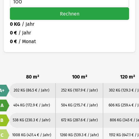
Rechnen
0 KG
/ Jahr
0 €
/ Jahr
0 €
/ Monat
80 m²
100 m²
120 m²
A+
202 KG
(86.5 € / Jahr)
252 KG
(107.9 € / Jahr)
302 KG
(129.3 € / 
A
404 KG
(172.9 € / Jahr)
504 KG
(215.7 € / Jahr)
606 KG
(259.4 € / 
B
538 KG
(230.3 € / Jahr)
672 KG
(287.6 € / Jahr)
806 KG
(345 € / J
C
1008 KG
(431.4 € / Jahr)
1260 KG
(539.3 € / Jahr)
1512 KG
(647.1 € / 