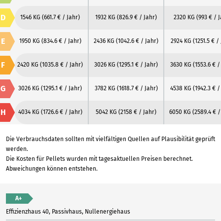
D
1546 KG
(661.7 € / Jahr)
1932 KG
(826.9 € / Jahr)
2320 KG
(993 € / 
E
1950 KG
(834.6 € / Jahr)
2436 KG
(1042.6 € / Jahr)
2924 KG
(1251.5 € /
F
2420 KG
(1035.8 € / Jahr)
3026 KG
(1295.1 € / Jahr)
3630 KG
(1553.6 € /
G
3026 KG
(1295.1 € / Jahr)
3782 KG
(1618.7 € / Jahr)
4538 KG
(1942.3 € /
H
4034 KG
(1726.6 € / Jahr)
5042 KG
(2158 € / Jahr)
6050 KG
(2589.4 € /
Die Verbrauchsdaten sollten mit vielfältigen Quellen auf Plausibilität geprüft
werden.
Die Kosten für Pellets wurden mit tagesaktuellen Preisen berechnet.
Abweichungen können entstehen.
A+
Effizienzhaus 40, Passivhaus, Nullenergiehaus