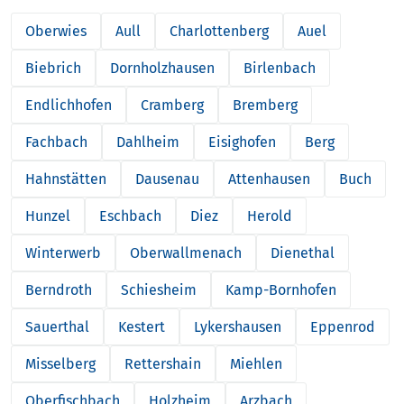
Oberwies
Aull
Charlottenberg
Auel
Biebrich
Dornholzhausen
Birlenbach
Endlichhofen
Cramberg
Bremberg
Fachbach
Dahlheim
Eisighofen
Berg
Hahnstätten
Dausenau
Attenhausen
Buch
Hunzel
Eschbach
Diez
Herold
Winterwerb
Oberwallmenach
Dienethal
Berndroth
Schiesheim
Kamp-Bornhofen
Sauerthal
Kestert
Lykershausen
Eppenrod
Misselberg
Rettershain
Miehlen
Oberfischbach
Holzheim
Arzbach