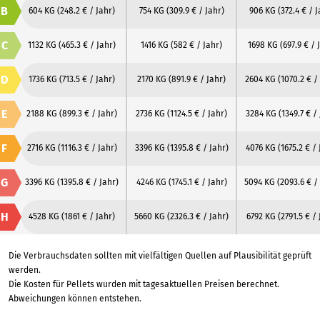
B
604 KG
(248.2 € / Jahr)
754 KG
(309.9 € / Jahr)
906 KG
(372.4 € / 
C
1132 KG
(465.3 € / Jahr)
1416 KG
(582 € / Jahr)
1698 KG
(697.9 € / 
D
1736 KG
(713.5 € / Jahr)
2170 KG
(891.9 € / Jahr)
2604 KG
(1070.2 € /
E
2188 KG
(899.3 € / Jahr)
2736 KG
(1124.5 € / Jahr)
3284 KG
(1349.7 € /
F
2716 KG
(1116.3 € / Jahr)
3396 KG
(1395.8 € / Jahr)
4076 KG
(1675.2 € /
G
3396 KG
(1395.8 € / Jahr)
4246 KG
(1745.1 € / Jahr)
5094 KG
(2093.6 € /
H
4528 KG
(1861 € / Jahr)
5660 KG
(2326.3 € / Jahr)
6792 KG
(2791.5 € / 
Die Verbrauchsdaten sollten mit vielfältigen Quellen auf Plausibilität geprüft
werden.
Die Kosten für Pellets wurden mit tagesaktuellen Preisen berechnet.
Abweichungen können entstehen.