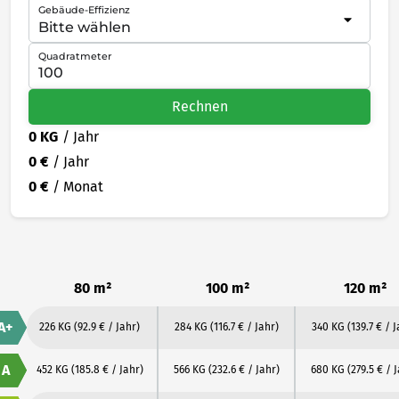
Gebäude-Effizienz
Quadratmeter
Rechnen
0 KG
/ Jahr
0 €
/ Jahr
0 €
/ Monat
80 m²
100 m²
120 m²
A+
226 KG
(92.9 € / Jahr)
284 KG
(116.7 € / Jahr)
340 KG
(139.7 € / J
A
452 KG
(185.8 € / Jahr)
566 KG
(232.6 € / Jahr)
680 KG
(279.5 € / 