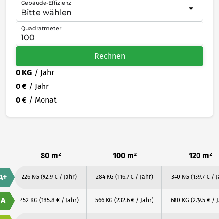
Gebäude-Effizienz
Quadratmeter
Rechnen
0 KG
/ Jahr
0 €
/ Jahr
0 €
/ Monat
80 m²
100 m²
120 m²
A+
226 KG
(92.9 € / Jahr)
284 KG
(116.7 € / Jahr)
340 KG
(139.7 € / J
A
452 KG
(185.8 € / Jahr)
566 KG
(232.6 € / Jahr)
680 KG
(279.5 € / 