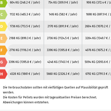
B
604 KG
(248.2 € / Jahr)
754 KG
(309.9 € / Jahr)
906 KG
(372.4 € / 
C
1132 KG
(465.3 € / Jahr)
1416 KG
(582 € / Jahr)
1698 KG
(697.9 € / 
D
1736 KG
(713.5 € / Jahr)
2170 KG
(891.9 € / Jahr)
2604 KG
(1070.2 € /
E
2188 KG
(899.3 € / Jahr)
2736 KG
(1124.5 € / Jahr)
3284 KG
(1349.7 € /
F
2716 KG
(1116.3 € / Jahr)
3396 KG
(1395.8 € / Jahr)
4076 KG
(1675.2 € /
G
3396 KG
(1395.8 € / Jahr)
4246 KG
(1745.1 € / Jahr)
5094 KG
(2093.6 € /
H
4528 KG
(1861 € / Jahr)
5660 KG
(2326.3 € / Jahr)
6792 KG
(2791.5 € / 
Die Verbrauchsdaten sollten mit vielfältigen Quellen auf Plausibilität geprüft
werden.
Die Kosten für Pellets wurden mit tagesaktuellen Preisen berechnet.
Abweichungen können entstehen.