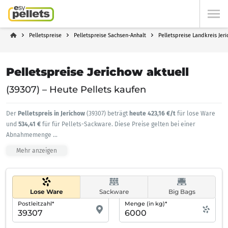
Pelletspreise
Pelletspreise Sachsen-Anhalt
Pelletspreise Landkreis Jer
Pelletspreise Jerichow aktuell
(39307) – Heute Pellets kaufen
Der
Pelletspreis in Jerichow
(39307) beträgt
heute 423,16 €/t
für lose Ware
und
534,41 €
für für Pellets-Sackware. Diese Preise gelten bei einer
Abnahmemenge
...
Mehr anzeigen
Lose Ware
Sackware
Big Bags
Postleitzahl*
Menge (in kg)*