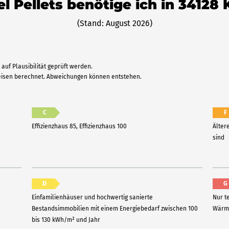
el Pellets benötige ich in 34128 
(Stand: August 2026)
auf Plausibilität geprüft werden.
reisen berechnet. Abweichungen können entstehen.
C
F
Effizienzhaus 85, Effizienzhaus 100
Älter
sind
D
G
Einfamilienhäuser und hochwertig sanierte
Nur t
Bestandsimmobilien mit einem Energiebedarf zwischen 100
Wärme
bis 130 kWh/m² und Jahr