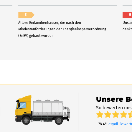
E
H
Ältere Einfamilienhäuser, die nach den
Unsan
Mindestanforderungen der Energieeinsparverordnung
denkm
(EnEV) gebaut wurden
Unsere 
So bewerten uns
78.451
esyoil-Bewer