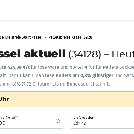
se Kreisfreie Stadt Kassel
Pelletspreise Kassel 34128
ssel aktuell
(34128) – Heu
ute 424,39 €/t
für lose Ware und
534,41 €
für für Pellets-Sackw
halt. Damit kann man
lose Pellets um 0,8% günstiger
und Sac
e um 1,8% (7,72 €) teurer als im Bundesdurchschnitt.
 Uhr
e (in kg)*
Lieferoption