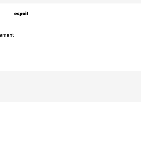
esyoil
gement