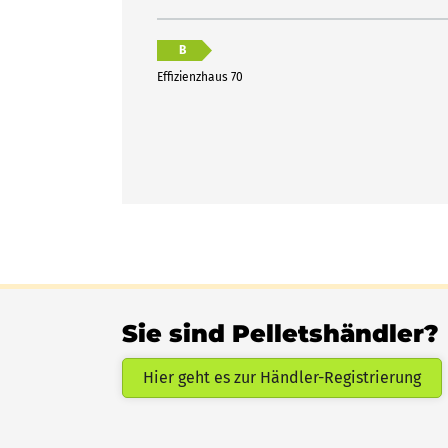
B
Effizienzhaus 70
Sie sind Pelletshändler?
Hier geht es zur Händler-Registrierung