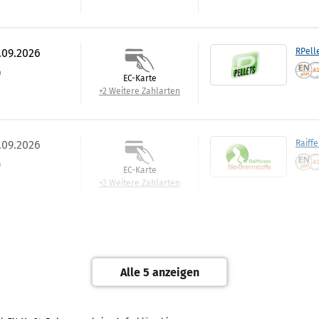
.09.2026
RPell
)
EC-Karte
+2 Weitere Zahlarten
.09.2026
Raiffe
)
EC-Karte
+2 Weitere Zahlarten
0.09.2026
Blank
Barzahlung
Alle 5 anzeigen
+3 Weitere Zahlarten