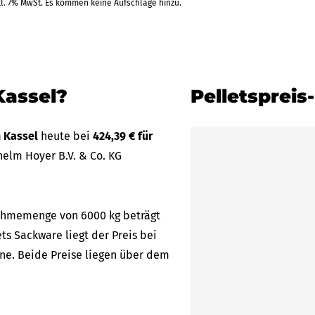
kl. 7% MwSt. Es kommen keine Aufschläge hinzu.
Kassel?
Pelletspreis
n Kassel
heute bei
424,39 € für
elm Hoyer B.V. & Co. KG
bnahmemenge von 6000 kg beträgt
ets Sackware liegt der Preis bei
nne. Beide Preise liegen über dem