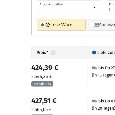
Produktqualität
Entl
Lose Ware
Sackwa
Preis
*
Lieferzeit
424,39 €
bis Do 2
(in 15 Tagen)
2.546,36 €
427,51 €
bis Do 0
(in 20 Tagen
2.565,05 €