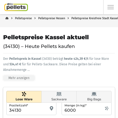
Pelletspreise
Pelletspreise Hessen
Pelletspreise Kreisfreie Stadt Kasse
Pelletspreise Kassel aktuell
(34130) – Heute Pellets kaufen
Der
Pelletspreis in Kassel
(34130) beträgt
heute 424,39 €/t
für lose Ware
und
534,41 €
für für Pellets-Sackware. Diese Preise gelten bei einer
Abnahmemenge
...
Mehr anzeigen
Lose Ware
Sackware
Big Bags
Postleitzahl*
Menge (in kg)*