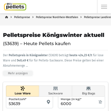
Pelletspreise
Pelletspreise Nordrhein-Westfalen
Pelletspreise Landkre
Pelletspreise Königswinter aktuell
(53639) – Heute Pellets kaufen
Der
Pelletspreis in Königswinter
(53639) beträgt
heute 424,23 €/t
für lose
Ware und
540,49 €
für für Pellets-Sackware. Diese Preise gelten bei einer
Abnahmemenge
...
Mehr anzeigen
Lose Ware
Sackware
Big Bags
Postleitzahl*
Menge (in kg)*