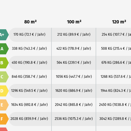
80 m²
100 m²
120 m²
A+
170 KG
(72.1 € / Jahr)
212 KG
(89.9 € / Jahr)
254 KG
(107.7 € / J
A
338 KG
(143.3 € / Jahr)
422 KG
(178.9 € / Jahr)
508 KG
(215.4 € / J
B
450 KG
(190.8 € / Jahr)
564 KG
(239.1 € / Jahr)
676 KG
(286.6 € / J
C
846 KG
(358.7 € / Jahr)
1056 KG
(447.7 € / Jahr)
1268 KG
(537.6 € / 
D
1296 KG
(549.5 € / Jahr)
1620 KG
(686.9 € / Jahr)
1944 KG
(824.3 € / 
E
1634 KG
(692.8 € / Jahr)
2042 KG
(865.8 € / Jahr)
2450 KG
(1038.8 € / 
F
2028 KG
(859.9 € / Jahr)
2536 KG
(1075.3 € / Jahr)
3042 KG
(1289.8 € / 