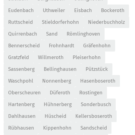
Eudenbach
Uthweiler
Eisbach
Bockeroth
Ruttscheid
Stieldorferhohn
Niederbuchholz
Quirrenbach
Sand
Römlinghoven
Bennerscheid
Frohnhardt
Gräfenhohn
Gratzfeld
Willmeroth
Pleiserhohn
Sassenberg
Bellinghausen
Pützstück
Waschpohl
Nonnenberg
Hasenboseroth
Oberscheuren
Düferoth
Rostingen
Hartenberg
Hühnerberg
Sonderbusch
Dahlhausen
Hüscheid
Kellersboseroth
Rübhausen
Kippenhohn
Sandscheid