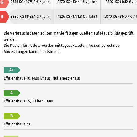
G
2536 KG
(1075.3 € / Jahr)
3170 KG
(1344.1 € / Jahr)
3802 KG
(1612 € / J
H
3380 KG
(1433.1 € / Jahr)
4226 KG
(1791.8 € / Jahr)
5070 KG
(2149.7 € / 
Die Verbrauchsdaten sollten mit vielfältigen Quellen auf Plausibilität geprüft
werden.
Die Kosten für Pellets wurden mit tagesaktuellen Preisen berechnet.
Abweichungen können entstehen.
A+
Effizienzhaus 40, Passivhaus, Nullenergiehaus
A
Effizienzhaus 55, 3-Liter-Haus
B
Effizienzhaus 70