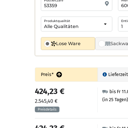
Postleitzahl*
Meng
Produktqualität
Entl
Lose Ware
Sackwa
Preis
*
Lieferzeit
424,23 €
bis Fr 11
(in 25 Tagen)
2.545,40 €