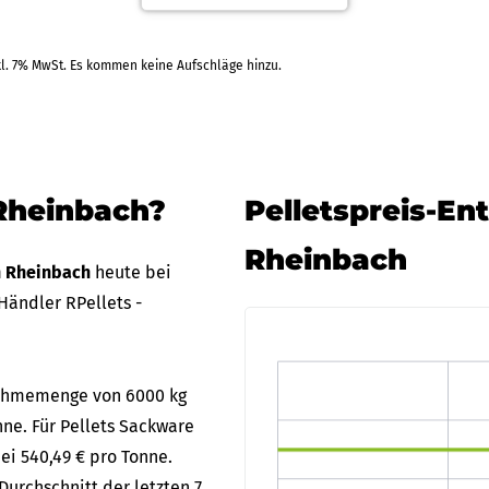
RAL
kl. 7% MwSt. Es kommen keine Aufschläge hinzu.
 Rheinbach?
Pelletspreis-En
Rheinbach
in Rheinbach
heute bei
Händler RPellets -
bnahmemenge von 6000 kg
nne. Für Pellets Sackware
ei 540,49 € pro Tonne.
Durchschnitt der letzten 7