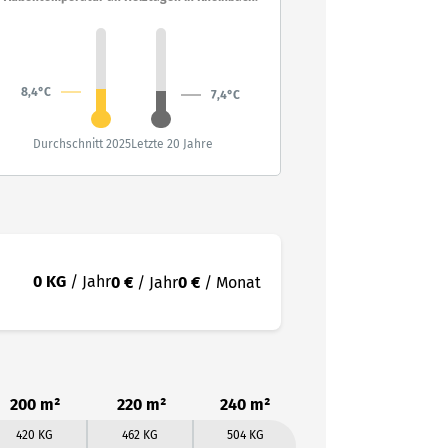
8,4°C
7,4°C
Durchschnitt 2025
Letzte 20 Jahre
0 KG
/ Jahr
0 €
/ Jahr
0 €
/ Monat
200 m²
220 m²
240 m²
420 KG
462 KG
504 KG