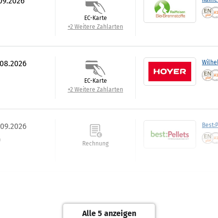
.09.2026
EC-Karte
+2 Weitere Zahlarten
.08.2026
Wilhe
EC-Karte
+2 Weitere Zahlarten
.09.2026
Best:P
)
Rechnung
.09.2026
Tiltm
Rechnung
Alle 5 anzeigen
+1 Weitere Zahlarten