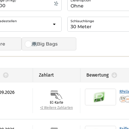
e (in kg)*
Lieferoption
adestellen
Schlauchlänge
re
Big Bags
Zahlart
Bewertung
.09.2026
RPell
EC-Karte
+2 Weitere Zahlarten
Raiffe