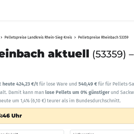
Pelletspreise Landkreis Rhein-Sieg-Kreis
Pelletspreise Rheinbach 53359
einbach aktuell
(53359) 
gt
heute 424,23 €/t
für lose Ware und
540,49 €
für für Pellets-
halt. Damit kann man
lose Pellets um 0% günstiger
und Sack
heute um 1,4% (6,10 €) teurer als im Bundesdurchschnitt.
3:46 Uhr