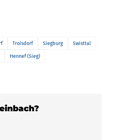
rf
Troisdorf
Siegburg
Swisttal
Hennef (Sieg)
heinbach?