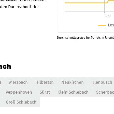
nden Durchschnitt der
Durchschnittspreise für Pellets in Rhein
nach
s
Merzbach
Hilberath
Neukirchen
Irlenbusch
Peppenhoven
Sürst
Klein Schlebach
Scherba
Groß Schlebach