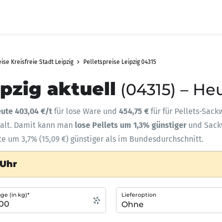
ise Kreisfreie Stadt Leipzig
Pelletspreise Leipzig 04315
ipzig aktuell
(04315) – He
ute 403,04 €/t
für lose Ware und
454,75 €
für für Pellets-Sack
halt. Damit kann man
lose Pellets um 1,3% günstiger
und Sac
te um 3,7% (15,09 €) günstiger als im Bundesdurchschnitt.
 Uhr
e (in kg)*
Lieferoption