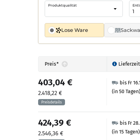
Produktqualität
Entl
Lose Ware
Sackwa
Preis
*
Lieferzeit
403,04 €
bis Fr 16
(in 50 Tagen
2.418,22 €
424,39 €
bis Fr 28
(in 15 Tagen)
2.546,36 €