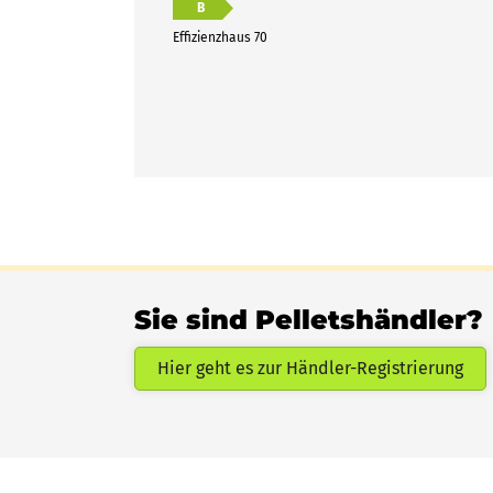
B
Effizienzhaus 70
Sie sind Pelletshändler?
Hier geht es zur Händler-Registrierung