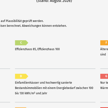
(Stand: August 2026)
auf Plausibilität geprüft werden.
reisen berechnet. Abweichungen können entstehen.
C
F
Effizienzhaus 85, Effizienzhaus 100
Älter
sind
D
G
Einfamilienhäuser und hochwertig sanierte
Nur t
Bestandsimmobilien mit einem Energiebedarf zwischen 100
Wärme
bis 130 kWh/m² und Jahr