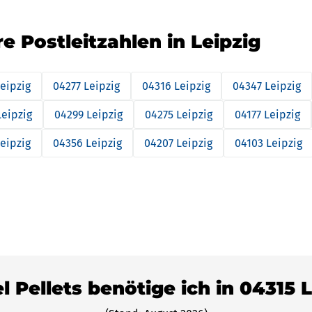
re Postleitzahlen in Leipzig
eipzig
04277 Leipzig
04316 Leipzig
04347 Leipzig
Leipzig
04299 Leipzig
04275 Leipzig
04177 Leipzig
eipzig
04356 Leipzig
04207 Leipzig
04103 Leipzig
l Pellets benötige ich in 04315 