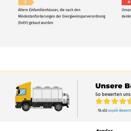
E
H
Ältere Einfamilienhäuser, die nach den
Unsan
Mindestanforderungen der Energieeinsparverordnung
denkm
(EnEV) gebaut wurden
Unsere 
So bewerten uns
78.452
esyoil-Bewer