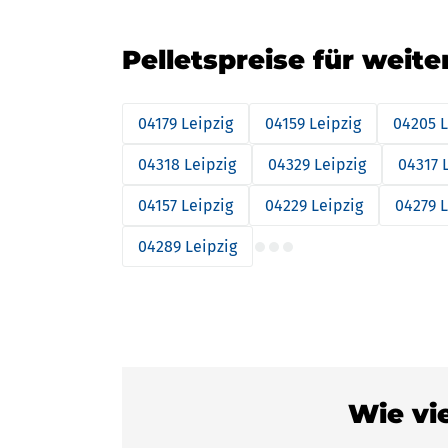
Pelletspreise für weite
04179 Leipzig
04159 Leipzig
04205 L
04318 Leipzig
04329 Leipzig
04317 
04157 Leipzig
04229 Leipzig
04279 L
04289 Leipzig
Wie vie