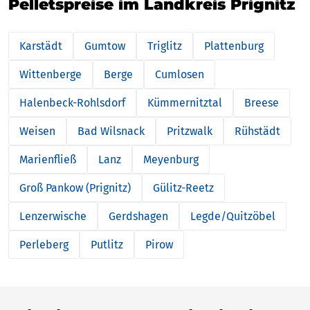
Pelletspreise im Landkreis Prignitz
Karstädt
Gumtow
Triglitz
Plattenburg
Wittenberge
Berge
Cumlosen
Halenbeck-Rohlsdorf
Kümmernitztal
Breese
Weisen
Bad Wilsnack
Pritzwalk
Rühstädt
Marienfließ
Lanz
Meyenburg
Groß Pankow (Prignitz)
Gülitz-Reetz
Lenzerwische
Gerdshagen
Legde/Quitzöbel
Perleberg
Putlitz
Pirow