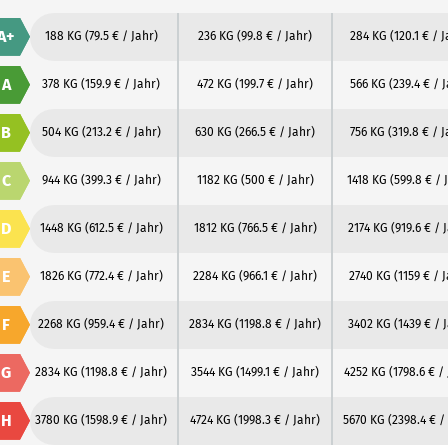
A+
188 KG
(79.5 € / Jahr)
236 KG
(99.8 € / Jahr)
284 KG
(120.1 € / 
A
378 KG
(159.9 € / Jahr)
472 KG
(199.7 € / Jahr)
566 KG
(239.4 € / 
B
504 KG
(213.2 € / Jahr)
630 KG
(266.5 € / Jahr)
756 KG
(319.8 € / J
C
944 KG
(399.3 € / Jahr)
1182 KG
(500 € / Jahr)
1418 KG
(599.8 € / 
D
1448 KG
(612.5 € / Jahr)
1812 KG
(766.5 € / Jahr)
2174 KG
(919.6 € / 
E
1826 KG
(772.4 € / Jahr)
2284 KG
(966.1 € / Jahr)
2740 KG
(1159 € / 
F
2268 KG
(959.4 € / Jahr)
2834 KG
(1198.8 € / Jahr)
3402 KG
(1439 € / 
G
2834 KG
(1198.8 € / Jahr)
3544 KG
(1499.1 € / Jahr)
4252 KG
(1798.6 € /
H
3780 KG
(1598.9 € / Jahr)
4724 KG
(1998.3 € / Jahr)
5670 KG
(2398.4 € /