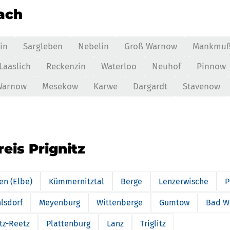
nach
in
Sargleben
Nebelin
Groß Warnow
Mankmu
Laaslich
Reckenzin
Waterloo
Neuhof
Pinnow
Warnow
Mesekow
Karwe
Dargardt
Stavenow
eis Prignitz
en (Elbe)
Kümmernitztal
Berge
Lenzerwische
P
lsdorf
Meyenburg
Wittenberge
Gumtow
Bad W
tz-Reetz
Plattenburg
Lanz
Triglitz