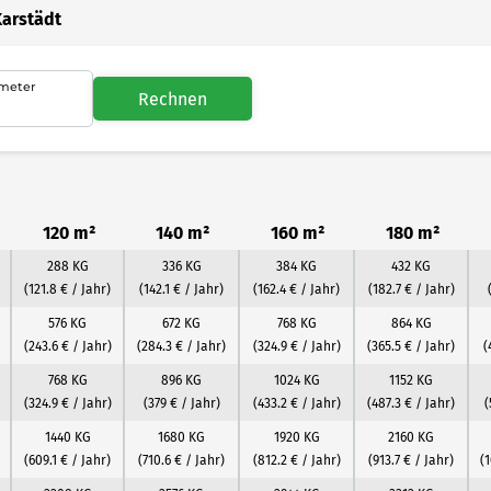
Karstädt
meter
Rechnen
120 m²
140 m²
160 m²
180 m²
288 KG
336 KG
384 KG
432 KG
(121.8 € / Jahr)
(142.1 € / Jahr)
(162.4 € / Jahr)
(182.7 € / Jahr)
576 KG
672 KG
768 KG
864 KG
(243.6 € / Jahr)
(284.3 € / Jahr)
(324.9 € / Jahr)
(365.5 € / Jahr)
(
768 KG
896 KG
1024 KG
1152 KG
(324.9 € / Jahr)
(379 € / Jahr)
(433.2 € / Jahr)
(487.3 € / Jahr)
(
1440 KG
1680 KG
1920 KG
2160 KG
(609.1 € / Jahr)
(710.6 € / Jahr)
(812.2 € / Jahr)
(913.7 € / Jahr)
(1