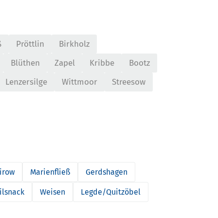
ß
Pröttlin
Birkholz
Blüthen
Zapel
Kribbe
Bootz
Lenzersilge
Wittmoor
Streesow
irow
Marienfließ
Gerdshagen
ilsnack
Weisen
Legde/Quitzöbel