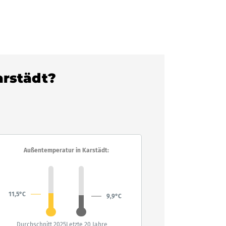
arstädt?
Außentemperatur in Karstädt:
11,5°C
9,9°C
Durchschnitt 2025
Letzte 20 Jahre