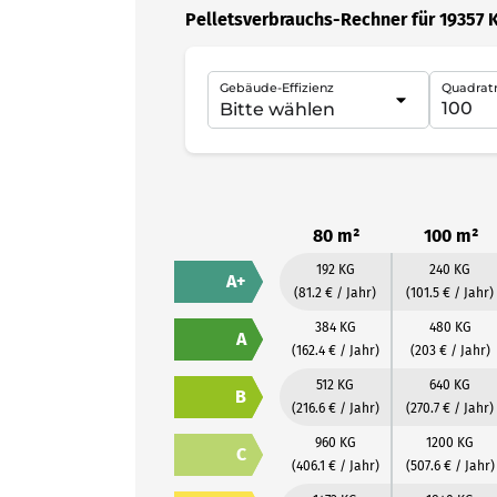
Pelletsverbrauchs-Rechner für 19357 
Gebäude-Effizienz
Quadrat
80 m²
100 m²
192 KG
240 KG
A+
(81.2 € / Jahr)
(101.5 € / Jahr)
384 KG
480 KG
A
(162.4 € / Jahr)
(203 € / Jahr)
512 KG
640 KG
B
(216.6 € / Jahr)
(270.7 € / Jahr)
960 KG
1200 KG
C
(406.1 € / Jahr)
(507.6 € / Jahr)