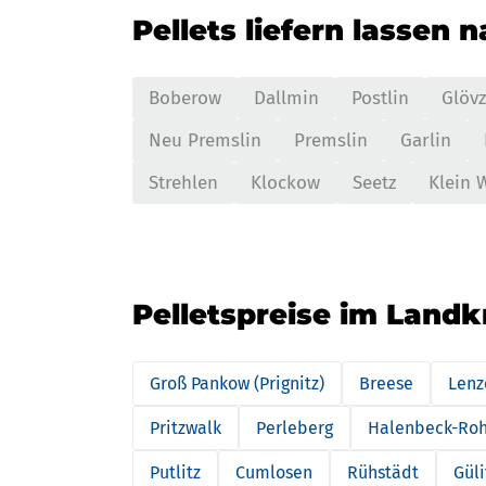
Pellets liefern lassen 
Boberow
Dallmin
Postlin
Glövz
Neu Premslin
Premslin
Garlin
Strehlen
Klockow
Seetz
Klein 
Pelletspreise im Landkr
Groß Pankow (Prignitz)
Breese
Lenz
Pritzwalk
Perleberg
Halenbeck-Roh
Putlitz
Cumlosen
Rühstädt
Güli