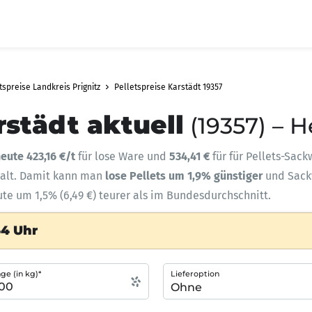
tspreise Landkreis Prignitz
Pelletspreise Karstädt 19357
rstädt aktuell
(19357) – 
eute 423,16 €/t
für lose Ware und
534,41 €
für für Pellets-Sack
halt. Damit kann man
lose Pellets um 1,9% günstiger
und Sac
ute um 1,5% (6,49 €) teurer als im Bundesdurchschnitt.
54 Uhr
e (in kg)*
Lieferoption