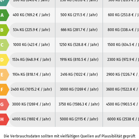
A+
A
400 KG
(169.2 € / Jahr)
500 KG
(211.5 € / Jahr)
600 KG
(253.8 € / 
B
534 KG
(225.9 € / Jahr)
666 KG
(281.7 € / Jahr)
800 KG
(338.4 € / 
C
1000 KG
(423 € / Jahr)
1250 KG
(528.8 € / Jahr)
1500 KG
(634.5 € / 
D
1534 KG
(648.9 € / Jahr)
1916 KG
(810.5 € / Jahr)
2300 KG
(972.9 € / 
E
1934 KG
(818.1 € / Jahr)
2416 KG
(1022 € / Jahr)
2900 KG
(1226.7 € /
F
2400 KG
(1015.2 € / Jahr)
3000 KG
(1269 € / Jahr)
3600 KG
(1522.8 € /
G
3000 KG
(1269 € / Jahr)
3750 KG
(1586.3 € / Jahr)
4500 KG
(1903.5 € /
H
4000 KG
(1692 € / Jahr)
5000 KG
(2115 € / Jahr)
6000 KG
(2538 € / 
Die Verbrauchsdaten sollten mit vielfältigen Quellen auf Plausibilität geprüft