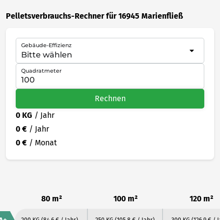
Pelletsverbrauchs-Rechner für 16945 Marienfließ
Gebäude-Effizienz
Quadratmeter
Rechnen
0 KG
/ Jahr
0 €
/ Jahr
0 €
/ Monat
80 m²
100 m²
120 m²
200 KG
(84.6 € / Jahr)
250 KG
(105.8 € / Jahr)
300 KG
(126.9 € / 