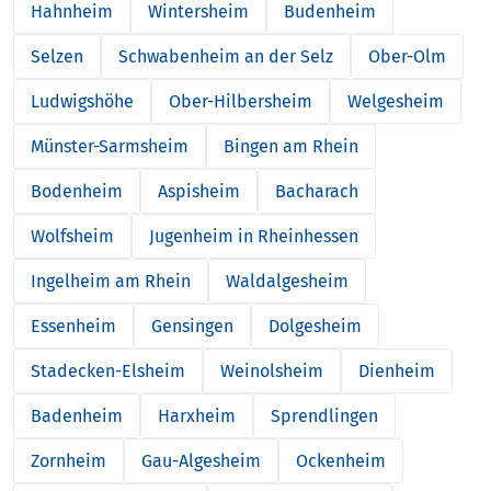
Hahnheim
Wintersheim
Budenheim
Selzen
Schwabenheim an der Selz
Ober-Olm
Ludwigshöhe
Ober-Hilbersheim
Welgesheim
Münster-Sarmsheim
Bingen am Rhein
Bodenheim
Aspisheim
Bacharach
Wolfsheim
Jugenheim in Rheinhessen
Ingelheim am Rhein
Waldalgesheim
Essenheim
Gensingen
Dolgesheim
Stadecken-Elsheim
Weinolsheim
Dienheim
Badenheim
Harxheim
Sprendlingen
Zornheim
Gau-Algesheim
Ockenheim