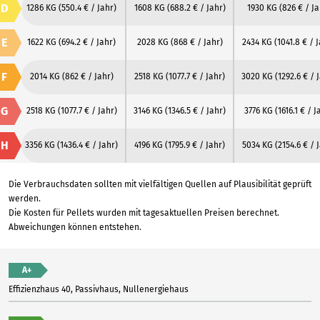
D
1286 KG
(550.4 € / Jahr)
1608 KG
(688.2 € / Jahr)
1930 KG
(826 € / Ja
E
1622 KG
(694.2 € / Jahr)
2028 KG
(868 € / Jahr)
2434 KG
(1041.8 € / 
F
2014 KG
(862 € / Jahr)
2518 KG
(1077.7 € / Jahr)
3020 KG
(1292.6 € / 
G
2518 KG
(1077.7 € / Jahr)
3146 KG
(1346.5 € / Jahr)
3776 KG
(1616.1 € / J
H
3356 KG
(1436.4 € / Jahr)
4196 KG
(1795.9 € / Jahr)
5034 KG
(2154.6 € / 
Die Verbrauchsdaten sollten mit vielfältigen Quellen auf Plausibilität geprüft
werden.
Die Kosten für Pellets wurden mit tagesaktuellen Preisen berechnet.
Abweichungen können entstehen.
A+
Effizienzhaus 40, Passivhaus, Nullenergiehaus