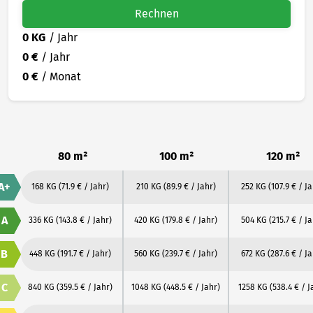
Rechnen
0 KG
/ Jahr
0 €
/ Jahr
0 €
/ Monat
80 m²
100 m²
120 m²
A+
168 KG
(71.9 € / Jahr)
210 KG
(89.9 € / Jahr)
252 KG
(107.9 € / J
A
336 KG
(143.8 € / Jahr)
420 KG
(179.8 € / Jahr)
504 KG
(215.7 € / J
B
448 KG
(191.7 € / Jahr)
560 KG
(239.7 € / Jahr)
672 KG
(287.6 € / Ja
C
840 KG
(359.5 € / Jahr)
1048 KG
(448.5 € / Jahr)
1258 KG
(538.4 € / J