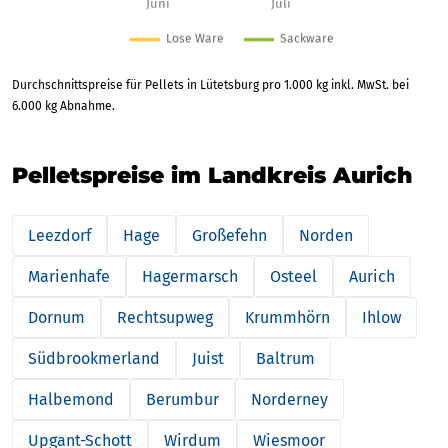
Durchschnittspreise für Pellets in Lütetsburg pro 1.000 kg inkl. MwSt. bei
6.000 kg Abnahme.
Pelletspreise im Landkreis Aurich
Leezdorf
Hage
Großefehn
Norden
Marienhafe
Hagermarsch
Osteel
Aurich
Dornum
Rechtsupweg
Krummhörn
Ihlow
Südbrookmerland
Juist
Baltrum
Halbemond
Berumbur
Norderney
Upgant-Schott
Wirdum
Wiesmoor