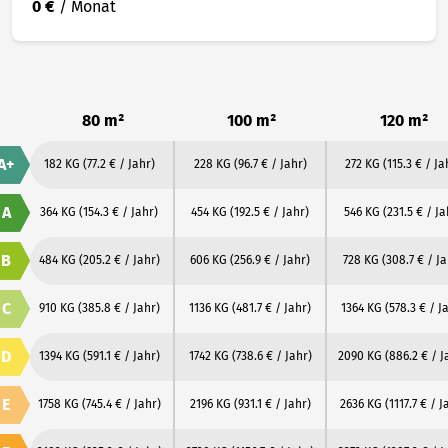
0 €
/ Monat
80 m²
100 m²
120 m²
A+
182 KG
(77.2 € / Jahr)
228 KG
(96.7 € / Jahr)
272 KG
(115.3 € / Ja
A
364 KG
(154.3 € / Jahr)
454 KG
(192.5 € / Jahr)
546 KG
(231.5 € / Ja
B
484 KG
(205.2 € / Jahr)
606 KG
(256.9 € / Jahr)
728 KG
(308.7 € / Ja
C
910 KG
(385.8 € / Jahr)
1136 KG
(481.7 € / Jahr)
1364 KG
(578.3 € / J
D
1394 KG
(591.1 € / Jahr)
1742 KG
(738.6 € / Jahr)
2090 KG
(886.2 € / J
E
1758 KG
(745.4 € / Jahr)
2196 KG
(931.1 € / Jahr)
2636 KG
(1117.7 € / J