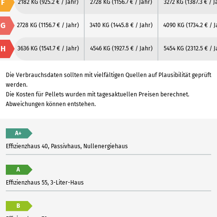
F
2182 KG
(925.2 € / Jahr)
2728 KG
(1156.7 € / Jahr)
3272 KG
(1387.3 € / J
G
2728 KG
(1156.7 € / Jahr)
3410 KG
(1445.8 € / Jahr)
4090 KG
(1734.2 € / 
H
3636 KG
(1541.7 € / Jahr)
4546 KG
(1927.5 € / Jahr)
5454 KG
(2312.5 € / J
Die Verbrauchsdaten sollten mit vielfältigen Quellen auf Plausibilität geprüft
werden.
Die Kosten für Pellets wurden mit tagesaktuellen Preisen berechnet.
Abweichungen können entstehen.
A+
Effizienzhaus 40, Passivhaus, Nullenergiehaus
A
Effizienzhaus 55, 3-Liter-Haus
B