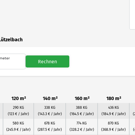
Lützelbach
meter
Rechnen
120 m²
140 m²
160 m²
180 m²
290 KG
338 KG
388 KG
436 KG
(123 € / Jahr)
(143.3 € / Jahr)
(164.5 € / Jahr)
(184.9 € / Jahr)
(
580 KG
678 KG
774 KG
870 KG
(245.9 € / Jahr)
(287.5 € / Jahr)
(328.2 € / Jahr)
(368.9 € / Jahr)
(