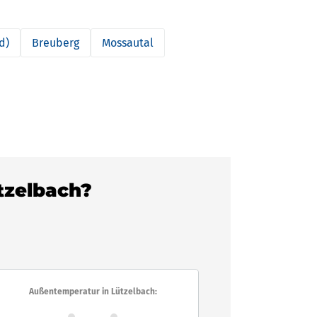
d)
Breuberg
Mossautal
ützelbach?
Außentemperatur in Lützelbach: