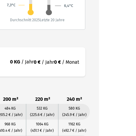
7,3°C
6,4°C
Durchschnitt 2025
Letzte 20 Jahre
0 KG
/ Jahr
0 €
/ Jahr
0 €
/ Monat
200 m²
220 m²
240 m²
484 KG
532 KG
580 KG
205.2 € / Jahr)
(225.6 € / Jahr)
(245.9 € / Jahr)
968 KG
1064 KG
1162 KG
410.4 € / Jahr)
(451.1 € / Jahr)
(492.7 € / Jahr)