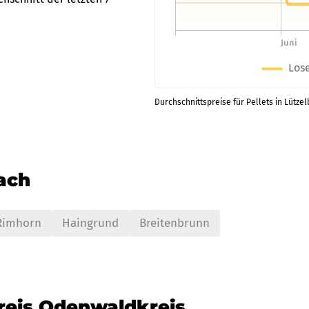
Durchschnittspreise für Pellets in Lütze
nach
Rimhorn
Haingrund
Breitenbrunn
kreis Odenwaldkreis