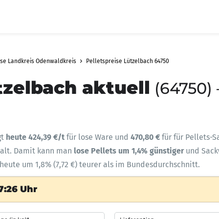
ise Landkreis Odenwaldkreis
Pelletspreise Lützelbach 64750
tzelbach aktuell
(64750) 
gt
heute 424,39 €/t
für lose Ware und
470,80 €
für für Pellets-
halt. Damit kann man
lose Pellets um 1,4% günstiger
und Sac
 heute um 1,8% (7,72 €) teurer als im Bundesdurchschnitt.
7:26 Uhr