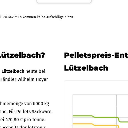
RAL
kl. 7% MwSt. Es kommen keine Aufschläge hinzu.
Lützelbach?
Pelletspreis-En
Lützelbach
n Lützelbach
heute bei
 Händler Wilhelm Hoyer
bnahmemenge von 6000 kg
nne. Für Pellets Sackware
ei 470,80 € pro Tonne.
hschnitt der letzten 7