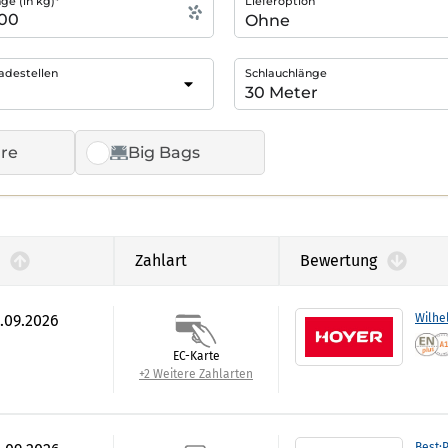
e (in kg)*
Lieferoption
adestellen
Schlauchlänge
re
Big Bags
Zahlart
Bewertung
0.09.2026
Wilhe
EC-Karte
+2 Weitere Zahlarten
Best:P