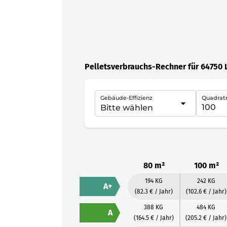
Pelletsverbrauchs-Rechner für 64750 
Gebäude-Effizienz
Quadrat
80 m²
100 m²
194 KG
242 KG
A+
(82.3 € / Jahr)
(102.6 € / Jahr)
388 KG
484 KG
A
(164.5 € / Jahr)
(205.2 € / Jahr)