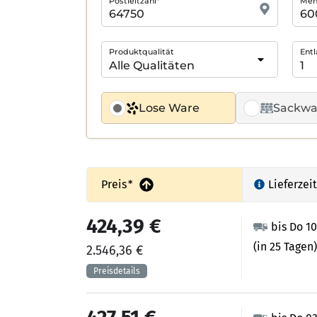
Postleitzahl*
Meng
Produktqualität
Entl
Lose Ware
Sackwa
Preis
*
Lieferzeit
424,39 €
bis Do 1
(in 25 Tagen)
2.546,36 €