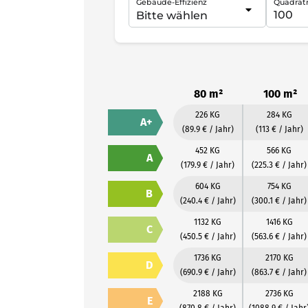
Gebäude-Effizienz
Quadrat
80 m²
100 m²
226 KG
284 KG
A+
(89.9 € / Jahr)
(113 € / Jahr)
452 KG
566 KG
A
(179.9 € / Jahr)
(225.3 € / Jahr)
604 KG
754 KG
B
(240.4 € / Jahr)
(300.1 € / Jahr)
1132 KG
1416 KG
C
(450.5 € / Jahr)
(563.6 € / Jahr)
1736 KG
2170 KG
D
(690.9 € / Jahr)
(863.7 € / Jahr)
2188 KG
2736 KG
E