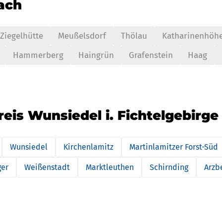
nach
Ziegelhütte
Meußelsdorf
Thölau
Katharinenhöh
Hammerberg
Haingrün
Grafenstein
Haag
reis Wunsiedel i. Fichtelgebirge
Wunsiedel
Kirchenlamitz
Martinlamitzer Forst-Süd
ger
Weißenstadt
Marktleuthen
Schirnding
Arzb