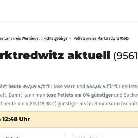
se Landkreis Wunsiedel i. Fichtelgebirge
Pelletspreise Marktredwitz 95615
rktredwitz aktuell
(9561
rägt
heute 397,69 €/t
für lose Ware und
444,05 €
für für Pellet
halt. Damit kann man
lose Pellets um 0% günstiger
und Sack
nd heute um 4,8% (18,98 €) günstiger als im Bundesdurchschnit
 12:48 Uhr