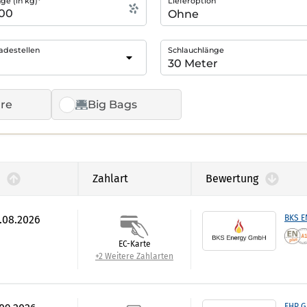
e (in kg)*
Lieferoption
adestellen
Schlauchlänge
re
Big Bags
Zahlart
Bewertung
7.08.2026
BKS 
EC-Karte
+2 Weitere Zahlarten
FHP 