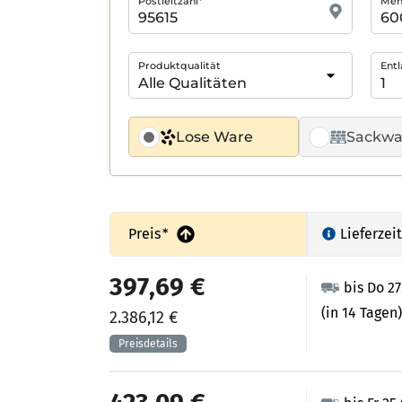
Postleitzahl*
Meng
Produktqualität
Entl
Lose Ware
Sackwa
Preis
*
Lieferzeit
397,69 €
bis Do 2
(in 14 Tagen)
2.386,12 €