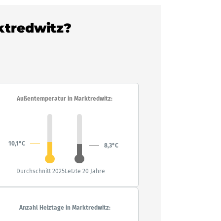
rktredwitz?
Außentemperatur in Marktredwitz:
10,1°C
8,3°C
Durchschnitt 2025
Letzte 20 Jahre
Anzahl Heiztage in Marktredwitz: