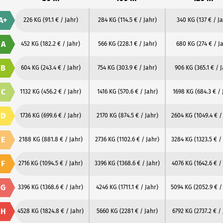
A+
226 KG
(91.1 € / Jahr)
284 KG
(114.5 € / Jahr)
340 KG
(137 € / J
A
452 KG
(182.2 € / Jahr)
566 KG
(228.1 € / Jahr)
680 KG
(274 € / J
B
604 KG
(243.4 € / Jahr)
754 KG
(303.9 € / Jahr)
906 KG
(365.1 € / 
C
1132 KG
(456.2 € / Jahr)
1416 KG
(570.6 € / Jahr)
1698 KG
(684.3 € / 
D
1736 KG
(699.6 € / Jahr)
2170 KG
(874.5 € / Jahr)
2604 KG
(1049.4 € /
E
2188 KG
(881.8 € / Jahr)
2736 KG
(1102.6 € / Jahr)
3284 KG
(1323.5 € /
F
2716 KG
(1094.5 € / Jahr)
3396 KG
(1368.6 € / Jahr)
4076 KG
(1642.6 € /
G
3396 KG
(1368.6 € / Jahr)
4246 KG
(1711.1 € / Jahr)
5094 KG
(2052.9 € /
H
4528 KG
(1824.8 € / Jahr)
5660 KG
(2281 € / Jahr)
6792 KG
(2737.2 € /