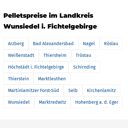
Pelletspreise im Landkreis
Wunsiedel i. Fichtelgebirge
Arzberg
Bad Alexandersbad
Nagel
Röslau
Weißenstadt
Thiersheim
Tröstau
Höchstädt i. Fichtelgebirge
Schirnding
Thierstein
Marktleuthen
Martinlamitzer Forst-Süd
Selb
Kirchenlamitz
Wunsiedel
Marktredwitz
Hohenberg a. d. Eger