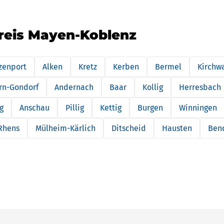
kreis Mayen-Koblenz
zenport
Alken
Kretz
Kerben
Bermel
Kirchw
rn-Gondorf
Andernach
Baar
Kollig
Herresbach
g
Anschau
Pillig
Kettig
Burgen
Winningen
Rhens
Mülheim-Kärlich
Ditscheid
Hausten
Ben