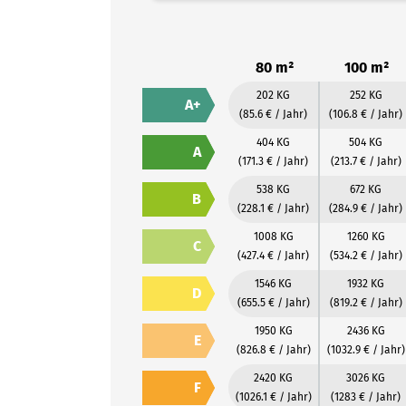
80 m²
100 m²
202 KG
252 KG
A+
(85.6 € / Jahr)
(106.8 € / Jahr)
404 KG
504 KG
A
(171.3 € / Jahr)
(213.7 € / Jahr)
538 KG
672 KG
B
(228.1 € / Jahr)
(284.9 € / Jahr)
1008 KG
1260 KG
C
(427.4 € / Jahr)
(534.2 € / Jahr)
1546 KG
1932 KG
D
(655.5 € / Jahr)
(819.2 € / Jahr)
1950 KG
2436 KG
E
(826.8 € / Jahr)
(1032.9 € / Jahr)
2420 KG
3026 KG
F
(1026.1 € / Jahr)
(1283 € / Jahr)