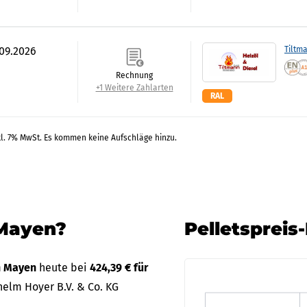
.09.2026
Tiltm
Rechnung
+1 Weitere Zahlarten
RAL
kl. 7% MwSt. Es kommen keine Aufschläge hinzu.
 Mayen?
Pelletspreis
in Mayen
heute bei
424,39 € für
elm Hoyer B.V. & Co. KG