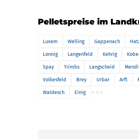
Pelletspreise im Land
Luxem
Welling
Gappenach
Hat
Lonnig
Langenfeld
Kehrig
Kobe
Spay
Trimbs
Langscheid
Mendi
Volkesfeld
Brey
Urbar
Arft
Waldesch
Einig