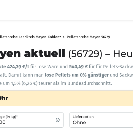
lletspreise Landkreis Mayen-Koblenz
Pelletspreise Mayen 56729
yen aktuell
(56729) – Heu
ute 424,39 €/t
für lose Ware und
540,49 €
für für Pellets-Sackw
halt. Damit kann man
lose Pellets um 0% günstiger
und Sack
e um 1,5% (6,26 €) teurer als im Bundesdurchschnitt.
Uhr
e (in kg)*
Lieferoption