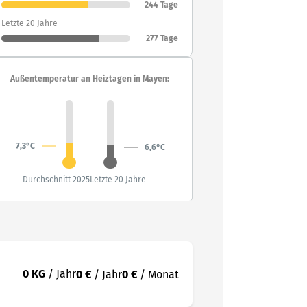
244 Tage
Letzte 20 Jahre
277 Tage
Außentemperatur an Heiztagen in Mayen:
7,3°C
6,6°C
Durchschnitt 2025
Letzte 20 Jahre
0 KG
/ Jahr
0 €
/ Jahr
0 €
/ Monat