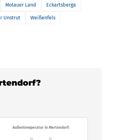
Molauer Land
Eckartsberga
r Unstrut
Weißenfels
ertendorf?
Außentemperatur in Mertendorf: