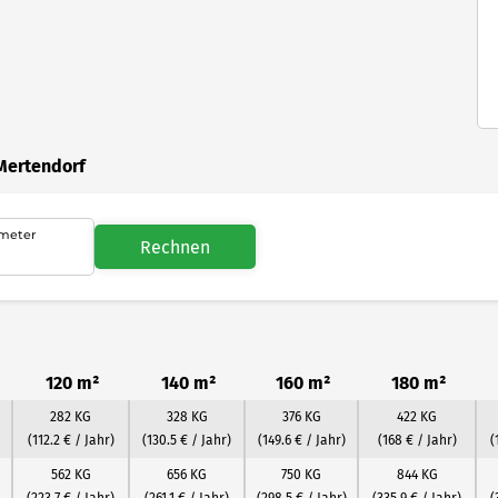
Mertendorf
meter
Rechnen
120 m²
140 m²
160 m²
180 m²
282 KG
328 KG
376 KG
422 KG
(112.2 € / Jahr)
(130.5 € / Jahr)
(149.6 € / Jahr)
(168 € / Jahr)
(
562 KG
656 KG
750 KG
844 KG