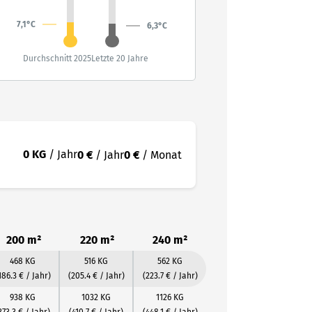
7,1°C
6,3°C
Durchschnitt 2025
Letzte 20 Jahre
0 KG
/ Jahr
0 €
/ Jahr
0 €
/ Monat
200 m²
220 m²
240 m²
468 KG
516 KG
562 KG
186.3 € / Jahr)
(205.4 € / Jahr)
(223.7 € / Jahr)
938 KG
1032 KG
1126 KG