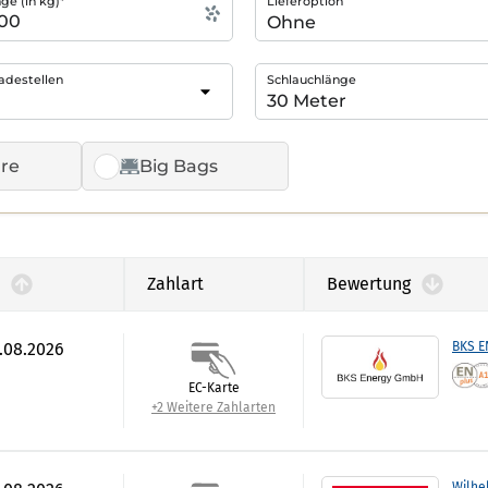
e (in kg)*
Lieferoption
adestellen
Schlauchlänge
re
Big Bags
Zahlart
Bewertung
6.08.2026
BKS 
EC-Karte
+2 Weitere Zahlarten
Wilhe