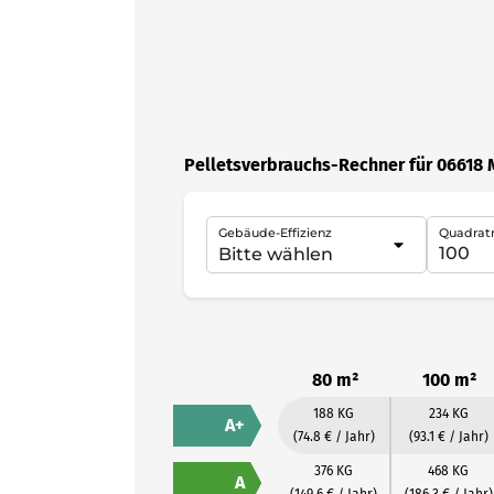
Pelletsverbrauchs-Rechner für 06618 
Gebäude-Effizienz
Quadrat
80 m²
100 m²
188 KG
234 KG
A+
(74.8 € / Jahr)
(93.1 € / Jahr)
376 KG
468 KG
A