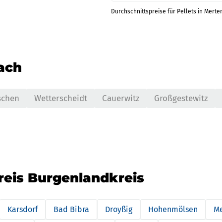
Durchschnittspreise für Pellets in Merte
nach
schen
Wetterscheidt
Cauerwitz
Großgestewitz
reis Burgenlandkreis
Karsdorf
Bad Bibra
Droyßig
Hohenmölsen
M