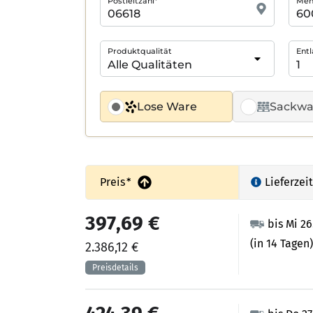
Postleitzahl*
Meng
Produktqualität
Entl
Lose Ware
Sackwa
Preis
*
Lieferzeit
397,69 €
bis Mi 2
(in 14 Tagen)
2.386,12 €