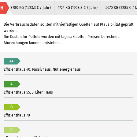
H
3780 KG
(1523.3 € / Jahr)
4724 KG
(1903.8 € / Jahr)
5670 KG
(2285 € / J
Die Verbrauchsdaten sollten mit vielfältigen Quellen auf Plausibilität geprüft
werden.
Die Kosten für Pellets wurden mit tagesaktuellen Preisen berechnet.
Abweichungen können entstehen.
A+
Effizienzhaus 40, Passivhaus, Nullenergiehaus
A
Effizienzhaus 55, 3-Liter-Haus
B
Effizienzhaus 70
C