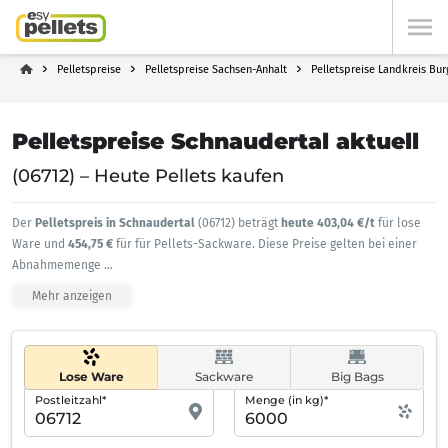
Pelletspreise
Pelletspreise Sachsen-Anhalt
Pelletspreise Landkreis Bu
Pelletspreise Schnaudertal aktuell
(06712) – Heute Pellets kaufen
Der
Pelletspreis in Schnaudertal
(06712) beträgt
heute 403,04 €/t
für lose
Ware und
454,75 €
für für Pellets-Sackware. Diese Preise gelten bei einer
Abnahmemenge
...
Mehr anzeigen
Lose Ware
Sackware
Big Bags
Postleitzahl*
Menge (in kg)*