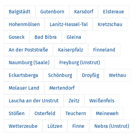
Balgstädt
Gutenborn
Karsdorf
Elsteraue
Hohenmölsen
Lanitz-Hassel-Tal
Kretzschau
Goseck
Bad Bibra
Gleina
An der Poststraße
Kaiserpfalz
Finneland
Naumburg (Saale)
Freyburg (Unstrut)
Eckartsberga
Schönburg
Droyßig
Wethau
Molauer Land
Mertendorf
Laucha an der Unstrut
Zeitz
Weißenfels
Stößen
Osterfeld
Teuchern
Meineweh
Wetterzeube
Lützen
Finne
Nebra (Unstrut)