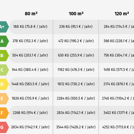
80 m²
100 m²
120 m²
A+
188 KG
(75.8 € / Jahr)
236 KG
(95.1 € / Jahr)
284 KG
(114.5 € / J
A
378 KG
(152.3 € / Jahr)
472 KG
(190.2 € / Jahr)
566 KG
(228.1 € / J
B
504 KG
(203.1 € / Jahr)
630 KG
(253.9 € / Jahr)
756 KG
(304.7 € / J
C
944 KG
(380.4 € / Jahr)
1182 KG
(476.3 € / Jahr)
1418 KG
(571.5 € / J
D
1448 KG
(583.5 € / Jahr)
1812 KG
(730.2 € / Jahr)
2174 KG
(876.1 € / J
E
1826 KG
(735.9 € / Jahr)
2284 KG
(920.5 € / Jahr)
2740 KG
(1104.2 € / 
F
2268 KG
(914 € / Jahr)
2834 KG
(1142.1 € / Jahr)
3402 KG
(1371 € / J
G
2834 KG
(1142.1 € / Jahr)
3544 KG
(1428.2 € / Jahr)
4252 KG
(1713.6 € / 