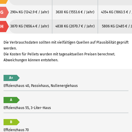
G
2904 KG
(1242.9 € / Jahr)
3630 KG
(1553.6 € / Jahr)
4354 KG
(1863.5 € /
H
3870 KG
(1656.4 € / Jahr)
4838 KG
(2070.7 € / Jahr)
5806 KG
(2485 € / 
Die Verbrauchsdaten sollten mit vielfältigen Quellen auf Plausibilität geprüft
werden.
Die Kosten für Pellets wurden mit tagesaktuellen Preisen berechnet.
Abweichungen können entstehen.
A+
Effizienzhaus 40, Passivhaus, Nullenergiehaus
A
Effizienzhaus 55, 3-Liter-Haus
B
Effizienzhaus 70