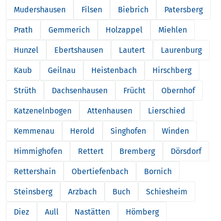
Mudershausen
Filsen
Biebrich
Patersberg
Prath
Gemmerich
Holzappel
Miehlen
Hunzel
Ebertshausen
Lautert
Laurenburg
Kaub
Geilnau
Heistenbach
Hirschberg
Strüth
Dachsenhausen
Frücht
Obernhof
Katzenelnbogen
Attenhausen
Lierschied
Kemmenau
Herold
Singhofen
Winden
Himmighofen
Rettert
Bremberg
Dörsdorf
Rettershain
Obertiefenbach
Bornich
Steinsberg
Arzbach
Buch
Schiesheim
Diez
Aull
Nastätten
Hömberg