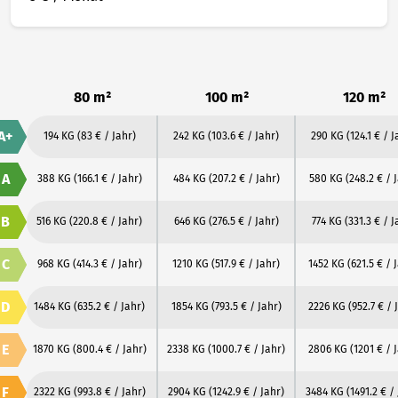
80 m²
100 m²
120 m²
A+
194 KG
(83 € / Jahr)
242 KG
(103.6 € / Jahr)
290 KG
(124.1 € / J
A
388 KG
(166.1 € / Jahr)
484 KG
(207.2 € / Jahr)
580 KG
(248.2 € / 
B
516 KG
(220.8 € / Jahr)
646 KG
(276.5 € / Jahr)
774 KG
(331.3 € / J
C
968 KG
(414.3 € / Jahr)
1210 KG
(517.9 € / Jahr)
1452 KG
(621.5 € / 
D
1484 KG
(635.2 € / Jahr)
1854 KG
(793.5 € / Jahr)
2226 KG
(952.7 € / 
E
1870 KG
(800.4 € / Jahr)
2338 KG
(1000.7 € / Jahr)
2806 KG
(1201 € / 
F
2322 KG
(993.8 € / Jahr)
2904 KG
(1242.9 € / Jahr)
3484 KG
(1491.2 € /