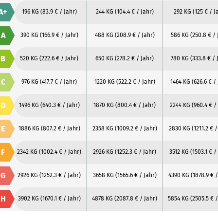
A+
196 KG
(83.9 € / Jahr)
244 KG
(104.4 € / Jahr)
292 KG
(125 € / J
A
390 KG
(166.9 € / Jahr)
488 KG
(208.9 € / Jahr)
586 KG
(250.8 € / 
B
520 KG
(222.6 € / Jahr)
650 KG
(278.2 € / Jahr)
780 KG
(333.8 € / 
C
976 KG
(417.7 € / Jahr)
1220 KG
(522.2 € / Jahr)
1464 KG
(626.6 € /
D
1496 KG
(640.3 € / Jahr)
1870 KG
(800.4 € / Jahr)
2244 KG
(960.4 € /
E
1886 KG
(807.2 € / Jahr)
2358 KG
(1009.2 € / Jahr)
2830 KG
(1211.2 € /
F
2342 KG
(1002.4 € / Jahr)
2926 KG
(1252.3 € / Jahr)
3512 KG
(1503.1 € /
G
2926 KG
(1252.3 € / Jahr)
3658 KG
(1565.6 € / Jahr)
4390 KG
(1878.9 € /
H
3902 KG
(1670.1 € / Jahr)
4878 KG
(2087.8 € / Jahr)
5854 KG
(2505.5 € /