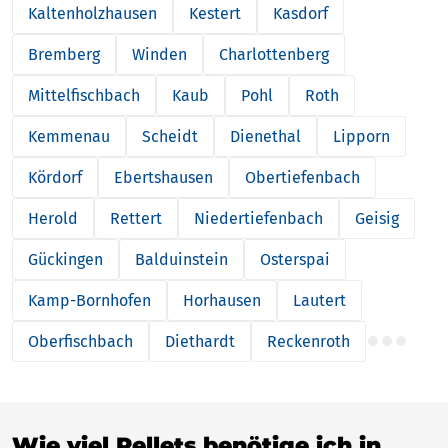
Kaltenholzhausen
Kestert
Kasdorf
Bremberg
Winden
Charlottenberg
Mittelfischbach
Kaub
Pohl
Roth
Kemmenau
Scheidt
Dienethal
Lipporn
Kördorf
Ebertshausen
Obertiefenbach
Herold
Rettert
Niedertiefenbach
Geisig
Gückingen
Balduinstein
Osterspai
Kamp-Bornhofen
Horhausen
Lautert
Oberfischbach
Diethardt
Reckenroth
Wie viel Pellets benötige ich in