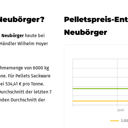
 Neubörger?
Pelletspreis-En
Neubörger
in Neubörger
heute bei
 Händler Wilhelm Hoyer
bnahmemenge von 6000 kg
nne. Für Pellets Sackware
ei 534,41 € pro Tonne.
urchschnitt der letzten 7
enden Durchschnitt der