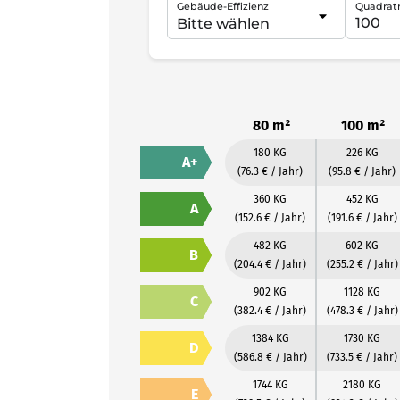
Gebäude-Effizienz
Quadrat
80 m²
100 m²
180 KG
226 KG
A+
(76.3 € / Jahr)
(95.8 € / Jahr)
360 KG
452 KG
A
(152.6 € / Jahr)
(191.6 € / Jahr)
482 KG
602 KG
B
(204.4 € / Jahr)
(255.2 € / Jahr)
902 KG
1128 KG
C
(382.4 € / Jahr)
(478.3 € / Jahr)
1384 KG
1730 KG
D
(586.8 € / Jahr)
(733.5 € / Jahr)
1744 KG
2180 KG
E