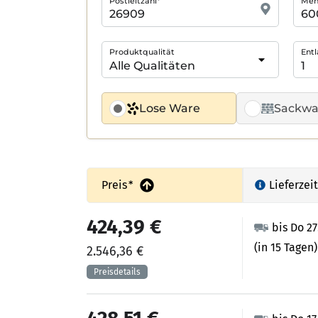
Postleitzahl*
Meng
Produktqualität
Entl
Lose Ware
Sackwa
Preis
*
Lieferzeit
424,39 €
bis Do 2
(in 15 Tagen)
2.546,36 €