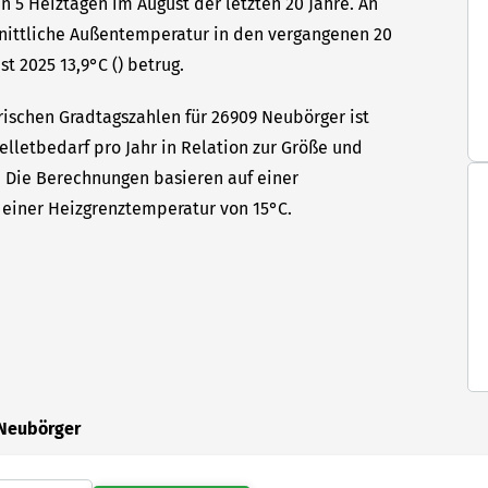
n 5 Heiztagen im August der letzten 20 Jahre. An
hnittliche Außentemperatur in den vergangenen 20
t 2025 13,9°C () betrug.
rischen Gradtagszahlen für 26909 Neubörger ist
elletbedarf pro Jahr in Relation zur Größe und
t. Die Berechnungen basieren auf einer
einer Heizgrenztemperatur von 15°C.
 Neubörger