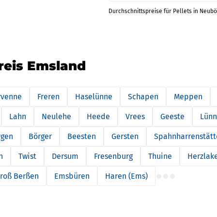
Durchschnittspreise für Pellets in Neubö
reis Emsland
rvenne
Freren
Haselünne
Schapen
Meppen
Lahn
Neulehe
Heede
Vrees
Geeste
Lün
rgen
Börger
Beesten
Gersten
Spahnharrenstätt
n
Twist
Dersum
Fresenburg
Thuine
Herzlak
roß Berßen
Emsbüren
Haren (Ems)