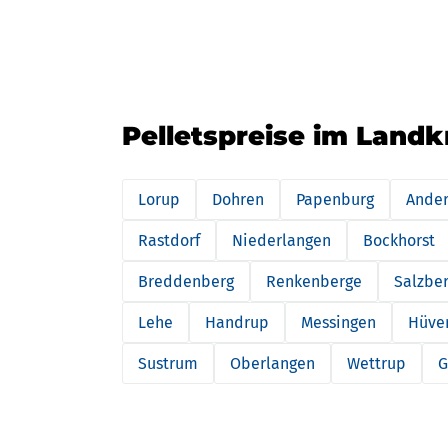
Pelletspreise im Landk
Lorup
Dohren
Papenburg
Ande
Rastdorf
Niederlangen
Bockhorst
Breddenberg
Renkenberge
Salzbe
Lehe
Handrup
Messingen
Hüve
Sustrum
Oberlangen
Wettrup
G