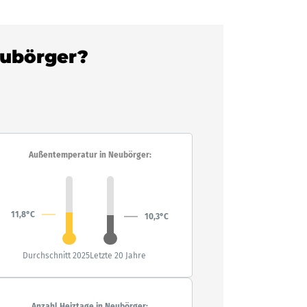
eubörger?
Außentemperatur in Neubörger:
11,8°C
10,3°C
Durchschnitt 2025
Letzte 20 Jahre
Anzahl Heiztage in Neubörger: