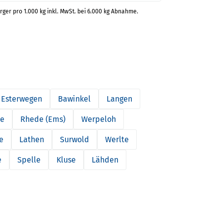
rger pro 1.000 kg inkl. MwSt. bei 6.000 kg Abnahme.
Esterwegen
Bawinkel
Langen
ne
Rhede (Ems)
Werpeloh
e
Lathen
Surwold
Werlte
e
Spelle
Kluse
Lähden