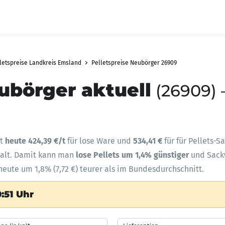
letspreise Landkreis Emsland
Pelletspreise Neubörger 26909
ubörger aktuell
(26909) 
gt
heute 424,39 €/t
für lose Ware und
534,41 €
für für Pellets-S
halt. Damit kann man
lose Pellets um 1,4% günstiger
und Sac
heute um 1,8% (7,72 €) teurer als im Bundesdurchschnitt.
:51 Uhr