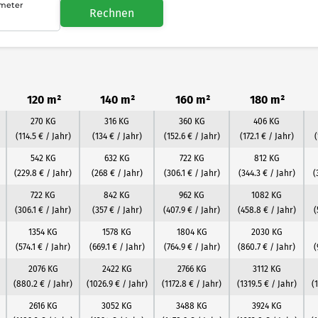
meter
Rechnen
120 m²
140 m²
160 m²
180 m²
270 KG
316 KG
360 KG
406 KG
(114.5 € / Jahr)
(134 € / Jahr)
(152.6 € / Jahr)
(172.1 € / Jahr)
(
542 KG
632 KG
722 KG
812 KG
(229.8 € / Jahr)
(268 € / Jahr)
(306.1 € / Jahr)
(344.3 € / Jahr)
(
722 KG
842 KG
962 KG
1082 KG
(306.1 € / Jahr)
(357 € / Jahr)
(407.9 € / Jahr)
(458.8 € / Jahr)
(
1354 KG
1578 KG
1804 KG
2030 KG
(574.1 € / Jahr)
(669.1 € / Jahr)
(764.9 € / Jahr)
(860.7 € / Jahr)
(
2076 KG
2422 KG
2766 KG
3112 KG
(880.2 € / Jahr)
(1026.9 € / Jahr)
(1172.8 € / Jahr)
(1319.5 € / Jahr)
(
2616 KG
3052 KG
3488 KG
3924 KG