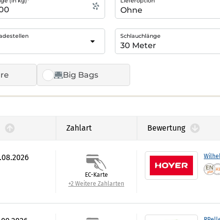
e (in kg)*
Lieferoption
adestellen
Schlauchlänge
re
Big Bags
Zahlart
Bewertung
7.08.2026
Wilhe
EC-Karte
+2 Weitere Zahlarten
RPell