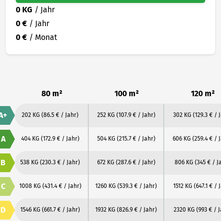
0 KG
/ Jahr
0 €
/ Jahr
0 €
/ Monat
80 m²
100 m²
120 m²
A+
202 KG
(86.5 € / Jahr)
252 KG
(107.9 € / Jahr)
302 KG
(129.3 € / 
A
404 KG
(172.9 € / Jahr)
504 KG
(215.7 € / Jahr)
606 KG
(259.4 € / 
B
538 KG
(230.3 € / Jahr)
672 KG
(287.6 € / Jahr)
806 KG
(345 € / J
C
1008 KG
(431.4 € / Jahr)
1260 KG
(539.3 € / Jahr)
1512 KG
(647.1 € / 
D
1546 KG
(661.7 € / Jahr)
1932 KG
(826.9 € / Jahr)
2320 KG
(993 € / 