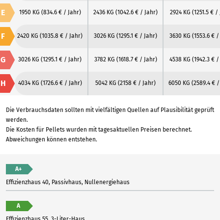
E
1950 KG
(834.6 € / Jahr)
2436 KG
(1042.6 € / Jahr)
2924 KG
(1251.5 € /
F
2420 KG
(1035.8 € / Jahr)
3026 KG
(1295.1 € / Jahr)
3630 KG
(1553.6 € /
G
3026 KG
(1295.1 € / Jahr)
3782 KG
(1618.7 € / Jahr)
4538 KG
(1942.3 € /
H
4034 KG
(1726.6 € / Jahr)
5042 KG
(2158 € / Jahr)
6050 KG
(2589.4 € /
Die Verbrauchsdaten sollten mit vielfältigen Quellen auf Plausibilität geprüft
werden.
Die Kosten für Pellets wurden mit tagesaktuellen Preisen berechnet.
Abweichungen können entstehen.
A+
Effizienzhaus 40, Passivhaus, Nullenergiehaus
A
Effizienzhaus 55, 3-Liter-Haus