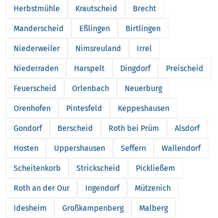
Herbstmühle
Krautscheid
Brecht
Manderscheid
Eßlingen
Birtlingen
Niederweiler
Nimsreuland
Irrel
Niederraden
Harspelt
Dingdorf
Preischeid
Feuerscheid
Orlenbach
Neuerburg
Orenhofen
Pintesfeld
Keppeshausen
Gondorf
Berscheid
Roth bei Prüm
Alsdorf
Hosten
Uppershausen
Seffern
Wallendorf
Scheitenkorb
Strickscheid
Pickließem
Roth an der Our
Ingendorf
Mützenich
Idesheim
Großkampenberg
Malberg