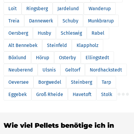
Loit
Ringsberg
Jardelund
Wanderup
Treia
Dannewerk
Schuby
Munkbrarup
Oersberg
Husby
Schleswig
Rabel
Alt Bennebek
Steinfeld
Klappholz
Böxlund
Hörup
Osterby
Ellingstedt
Neuberend
Ulsnis
Geltorf
Nordhackstedt
Oeversee
Borgwedel
Steinberg
Tarp
Eggebek
Groß Rheide
Havetoft
Stolk
Wie viel Pellets benötige ich in