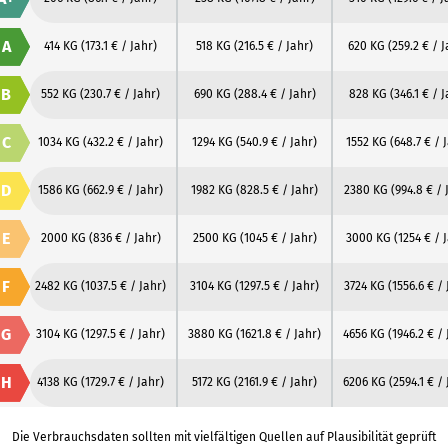
A
414 KG
(173.1 € / Jahr)
518 KG
(216.5 € / Jahr)
620 KG
(259.2 € / J
B
552 KG
(230.7 € / Jahr)
690 KG
(288.4 € / Jahr)
828 KG
(346.1 € / J
C
1034 KG
(432.2 € / Jahr)
1294 KG
(540.9 € / Jahr)
1552 KG
(648.7 € / 
D
1586 KG
(662.9 € / Jahr)
1982 KG
(828.5 € / Jahr)
2380 KG
(994.8 € / 
E
2000 KG
(836 € / Jahr)
2500 KG
(1045 € / Jahr)
3000 KG
(1254 € / 
F
2482 KG
(1037.5 € / Jahr)
3104 KG
(1297.5 € / Jahr)
3724 KG
(1556.6 € / 
G
3104 KG
(1297.5 € / Jahr)
3880 KG
(1621.8 € / Jahr)
4656 KG
(1946.2 € / 
H
4138 KG
(1729.7 € / Jahr)
5172 KG
(2161.9 € / Jahr)
6206 KG
(2594.1 € /
Die Verbrauchsdaten sollten mit vielfältigen Quellen auf Plausibilität geprüft