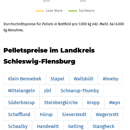
Durchschnittspreise für Pellets in Nottfeld pro 1.000 kg inkl. MwSt. bei 6.000
kg Abnahme.
Pelletspreise im Landkreis
Schleswig-Flensburg
Klein Bennebek
Stapel
Wallsbüll
Ahneby
Mittelangeln
Jörl
Schnarup-Thumby
Süderbrarup
Steinbergkirche
Kropp
Meyn
Schafflund
Hürup
Sieverstedt
Wagersrott
Schaalby
Handewitt
Gelting
Stangheck