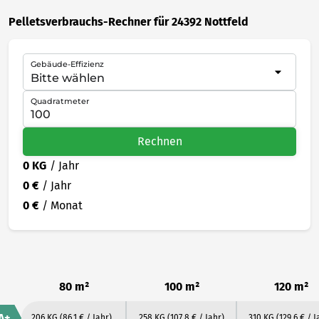
Pelletsverbrauchs-Rechner für 24392 Nottfeld
Gebäude-Effizienz
Quadratmeter
Rechnen
0 KG
/ Jahr
0 €
/ Jahr
0 €
/ Monat
80 m²
100 m²
120 m²
A+
206 KG
(86.1 € / Jahr)
258 KG
(107.8 € / Jahr)
310 KG
(129.6 € / J