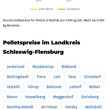
Durchschnittspreise für Pellets in Wohlde pro 1.000 kg inkl. MwSt. bei 6.000
kg Abnahme.
Pelletspreise im Landkreis
Schleswig-Flensburg
Jardelund
Munkbrarup
Böklund
Bollingstedt
Treia
Loit
Tarp
Struxdorf
Idstedt
Hörup
Böxlund
Lottorf
Nübel
Boren
Hasselberg
Meggerdorf
Steinberg
Nordhackstedt
Jerrishoe
Uelsby
Wallsbüll