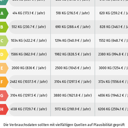
A
414 KG
(173.1 € / Jahr)
518 KG
(216.5 € / Jahr)
620 KG
(259.2 € / J
B
552 KG
(230.7 € / Jahr)
690 KG
(288.4 € / Jahr)
828 KG
(346.1 € / J
C
1034 KG
(432.2 € / Jahr)
1294 KG
(540.9 € / Jahr)
1552 KG
(648.7 € / 
D
1586 KG
(662.9 € / Jahr)
1982 KG
(828.5 € / Jahr)
2380 KG
(994.8 € / 
E
2000 KG
(836 € / Jahr)
2500 KG
(1045 € / Jahr)
3000 KG
(1254 € / 
F
2482 KG
(1037.5 € / Jahr)
3104 KG
(1297.5 € / Jahr)
3724 KG
(1556.6 € / 
G
3104 KG
(1297.5 € / Jahr)
3880 KG
(1621.8 € / Jahr)
4656 KG
(1946.2 € / 
H
4138 KG
(1729.7 € / Jahr)
5172 KG
(2161.9 € / Jahr)
6206 KG
(2594.1 € /
Die Verbrauchsdaten sollten mit vielfältigen Quellen auf Plausibilität geprüft