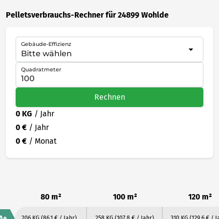
Pelletsverbrauchs-Rechner für 24899 Wohlde
Gebäude-Effizienz
Quadratmeter
Rechnen
0 KG
/ Jahr
0 €
/ Jahr
0 €
/ Monat
80 m²
100 m²
120 m²
A+
206 KG
(86.1 € / Jahr)
258 KG
(107.8 € / Jahr)
310 KG
(129.6 € / J