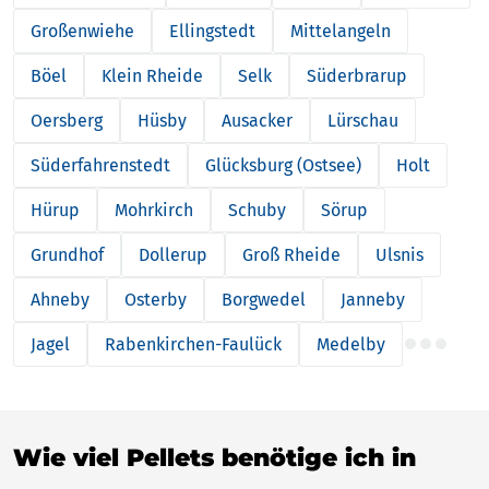
Großenwiehe
Ellingstedt
Mittelangeln
Böel
Klein Rheide
Selk
Süderbrarup
Oersberg
Hüsby
Ausacker
Lürschau
Süderfahrenstedt
Glücksburg (Ostsee)
Holt
Hürup
Mohrkirch
Schuby
Sörup
Grundhof
Dollerup
Groß Rheide
Ulsnis
Ahneby
Osterby
Borgwedel
Janneby
Jagel
Rabenkirchen-Faulück
Medelby
Wie viel Pellets benötige ich in