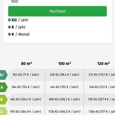
Rechnen
0 KG
/ Jahr
0 €
/ Jahr
0 €
/ Monat
80 m²
100 m²
120 m²
A+
182 KG
(77 € / Jahr)
228 KG
(96.4 € / Jahr)
272 KG
(115.1 € / Ja
A
364 KG
(154 € / Jahr)
454 KG
(192 € / Jahr)
546 KG
(231 € / Jah
B
484 KG
(204.7 € / Jahr)
606 KG
(256.3 € / Jahr)
728 KG
(307.9 € / Ja
C
910 KG
(384.9 € / Jahr)
1136 KG
(480.5 € / Jahr)
1364 KG
(577 € / Ja