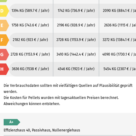
D
1394 KG
(589.7 € / Jahr)
1742 KG
(736.9 € / Jahr)
2090 KG
(884.1 € / J
E
1758 KG
(743.6 € / Jahr)
2196 KG
(928.9 € / Jahr)
2636 KG
(1115 € / Ja
F
2182 KG
(923 € / Jahr)
2728 KG
(1153.9 € / Jahr)
3272 KG
(1384.1 € / J
G
2728 KG
(1153.9 € / Jahr)
3410 KG
(1442.4 € / Jahr)
4090 KG
(1730.1 € / J
H
3636 KG
(1538 € / Jahr)
4546 KG
(1923 € / Jahr)
5454 KG
(2307 € / Ja
Die Verbrauchsdaten sollten mit vielfältigen Quellen auf Plausibilität geprüft
werden.
Die Kosten für Pellets wurden mit tagesaktuellen Preisen berechnet.
Abweichungen können entstehen.
A+
Effizienzhaus 40, Passivhaus, Nullenergiehaus