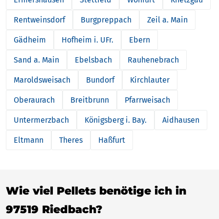
Rentweinsdorf
Burgpreppach
Zeil a. Main
Gädheim
Hofheim i. UFr.
Ebern
Sand a. Main
Ebelsbach
Rauhenebrach
Maroldsweisach
Bundorf
Kirchlauter
Oberaurach
Breitbrunn
Pfarrweisach
Untermerzbach
Königsberg i. Bay.
Aidhausen
Eltmann
Theres
Haßfurt
Wie viel Pellets benötige ich in
97519 Riedbach?