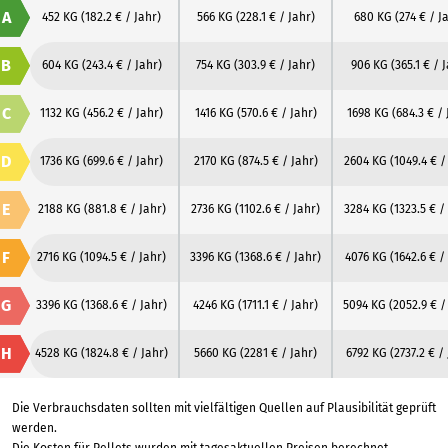
A
452 KG
(182.2 € / Jahr)
566 KG
(228.1 € / Jahr)
680 KG
(274 € / J
B
604 KG
(243.4 € / Jahr)
754 KG
(303.9 € / Jahr)
906 KG
(365.1 € / 
C
1132 KG
(456.2 € / Jahr)
1416 KG
(570.6 € / Jahr)
1698 KG
(684.3 € / 
D
1736 KG
(699.6 € / Jahr)
2170 KG
(874.5 € / Jahr)
2604 KG
(1049.4 € /
E
2188 KG
(881.8 € / Jahr)
2736 KG
(1102.6 € / Jahr)
3284 KG
(1323.5 € /
F
2716 KG
(1094.5 € / Jahr)
3396 KG
(1368.6 € / Jahr)
4076 KG
(1642.6 € /
G
3396 KG
(1368.6 € / Jahr)
4246 KG
(1711.1 € / Jahr)
5094 KG
(2052.9 € /
H
4528 KG
(1824.8 € / Jahr)
5660 KG
(2281 € / Jahr)
6792 KG
(2737.2 € /
Die Verbrauchsdaten sollten mit vielfältigen Quellen auf Plausibilität geprüft
werden.
Die Kosten für Pellets wurden mit tagesaktuellen Preisen berechnet.