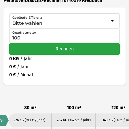
Pelletsverbrauchs-Rechner für 97519 Riedbach
Gebäude-Effizienz
Quadratmeter
Rechnen
0 KG
/ Jahr
0 €
/ Jahr
0 €
/ Monat
80 m²
100 m²
120 m²
A+
226 KG
(91.1 € / Jahr)
284 KG
(114.5 € / Jahr)
340 KG
(137 € / J