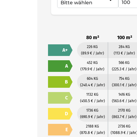
80 m²
100 m²
226 KG
284 KG
A+
(89.9 € / Jahr)
(113 € / Jahr)
452 KG
566 KG
A
(179.9 € / Jahr)
(225.3 € / Jahr)
604 KG
754 KG
B
(240.4 € / Jahr)
(300.1 € / Jahr)
1132 KG
1416 KG
C
(450.5 € / Jahr)
(563.6 € / Jahr)
1736 KG
2170 KG
D
(690.9 € / Jahr)
(863.7 € / Jahr)
2188 KG
2736 KG
E
(870.8 € / Jahr)
(1088.9 € / Jahr