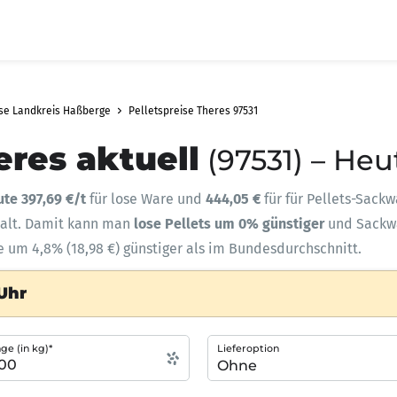
ise Landkreis Haßberge
Pelletspreise Theres 97531
eres aktuell
(97531) – Heu
ute 397,69 €/t
für lose Ware und
444,05 €
für für Pellets-Sackw
halt. Damit kann man
lose Pellets um 0% günstiger
und Sack
te um 4,8% (18,98 €) günstiger als im Bundesdurchschnitt.
 Uhr
e (in kg)*
Lieferoption