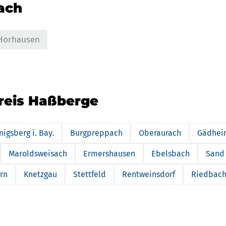
nach
Horhausen
kreis Haßberge
nigsberg i. Bay.
Burgpreppach
Oberaurach
Gädhei
Maroldsweisach
Ermershausen
Ebelsbach
Sand 
rn
Knetzgau
Stettfeld
Rentweinsdorf
Riedbac