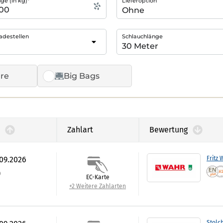
e (in kg)*
Lieferoption
adestellen
Schlauchlänge
re
Big Bags
Zahlart
Bewertung
.09.2026
Fritz 
)
EC-Karte
+2 Weitere Zahlarten
Stolc