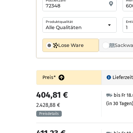
Postleitzahl*
Meng
Produktqualität
Entl
Lose Ware
Sackwa
Preis
*
Lieferzeit
404,81 €
bis Fr 18
(in 30 Tagen
2.428,88 €