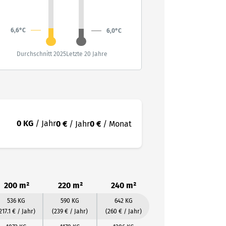
6,6°C
6,0°C
Durchschnitt 2025
Letzte 20 Jahre
0 KG
/ Jahr
0 €
/ Jahr
0 €
/ Monat
200 m²
220 m²
240 m²
536 KG
590 KG
642 KG
217.1 € / Jahr)
(239 € / Jahr)
(260 € / Jahr)