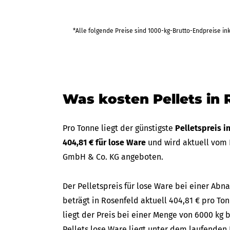
458,23 €
*Alle folgende Preise sind 1000-kg-Brutto-Endpreise in
bis Fr 25
(in 35 Tagen)
2.749,37 €
Was kosten Pellets in 
470,68 €
bis Fr 18
(in 30 Tagen
2.824,09 €
Pro Tonne liegt der günstigste
Pelletspreis i
404,81 € für lose Ware
und wird aktuell vom 
GmbH & Co. KG angeboten.
Der Pelletspreis für lose Ware bei einer A
beträgt in Rosenfeld aktuell 404,81 € pro To
liegt der Preis bei einer Menge von 6000 kg b
Pellets lose Ware liegt unter dem laufenden 