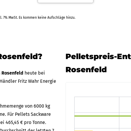
kl. 7% MwSt. Es kommen keine Aufschläge hinzu.
.09.2026
Tiltm
Rechnung
+1 Weitere Zahlarten
RAL
Rosenfeld?
Pelletspreis-En
.09.2026
Energ
)
Rosenfeld
EC-Karte
n Rosenfeld
heute bei
+2 Weitere Zahlarten
Händler Fritz Wahr Energie
bnahmemenge von 6000 kg
nne. Für Pellets Sackware
ei 465,45 € pro Tonne.
Durchschnitt der letzten 7