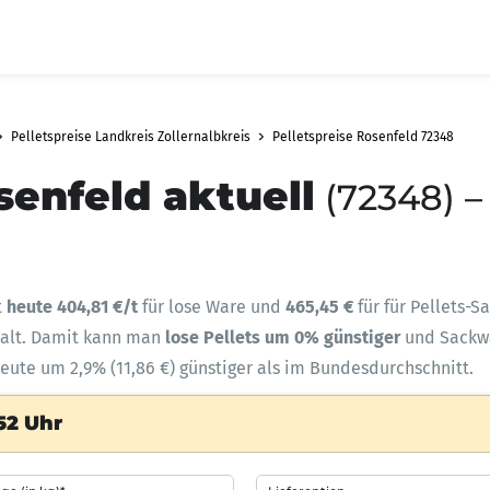
Pelletspreise Landkreis Zollernalbkreis
Pelletspreise Rosenfeld 72348
senfeld aktuell
(72348) –
t
heute 404,81 €/t
für lose Ware und
465,45 €
für für Pellets-S
halt. Damit kann man
lose Pellets um 0% günstiger
und Sack
heute um 2,9% (11,86 €) günstiger als im Bundesdurchschnitt.
52 Uhr