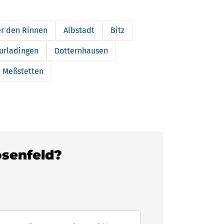
er den Rinnen
Albstadt
Bitz
urladingen
Dotternhausen
Meßstetten
osenfeld?