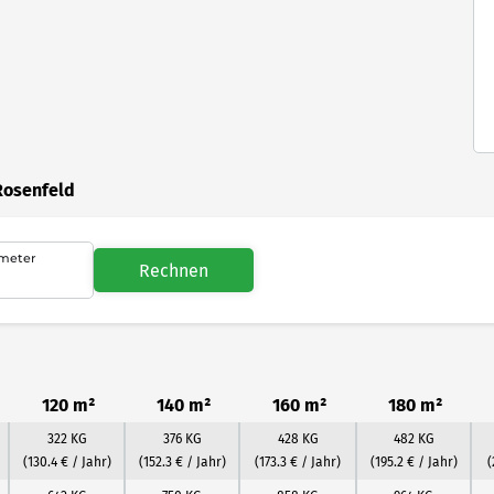
Rosenfeld
meter
Rechnen
120 m²
140 m²
160 m²
180 m²
322 KG
376 KG
428 KG
482 KG
(130.4 € / Jahr)
(152.3 € / Jahr)
(173.3 € / Jahr)
(195.2 € / Jahr)
(