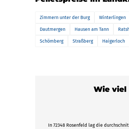
Zimmern unter der Burg
Winterlingen
Dautmergen
Hausen am Tann
Rats
Schömberg
Straßberg
Haigerloch
Wie viel
In 72348 Rosenfeld lag die durchschni