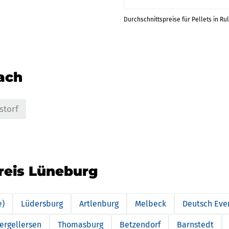
Durchschnittspreise für Pellets in Rul
nach
storf
reis Lüneburg
e)
Lüdersburg
Artlenburg
Melbeck
Deutsch Eve
ergellersen
Thomasburg
Betzendorf
Barnstedt