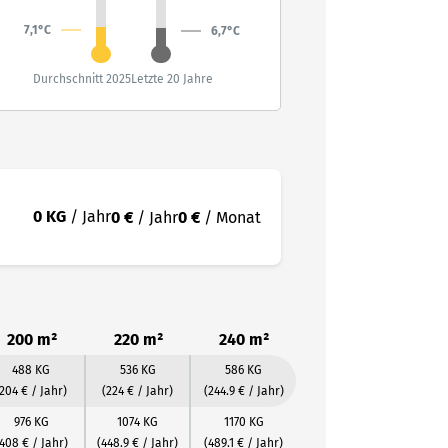
7,1°C
6,7°C
Durchschnitt 2025
Letzte 20 Jahre
0 KG
/ Jahr
0 €
/ Jahr
0 €
/ Monat
200 m²
220 m²
240 m²
488 KG
536 KG
586 KG
(204 € / Jahr)
(224 € / Jahr)
(244.9 € / Jahr)
976 KG
1074 KG
1170 KG
408 € / Jahr)
(448.9 € / Jahr)
(489.1 € / Jahr)