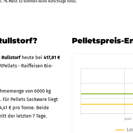
kl. 7% MwSt. Es kommen keine Aufschläge hinzu.
ullstorf?
Pelletspreis-E
n Rullstorf
heute bei
417,81 €
Pellets - Raiffeisen Bio-
bnahmemenge von 6000 kg
e. Für Pellets Sackware liegt
4,41 € pro Tonne. Beide
tt der letzten 7 Tage.