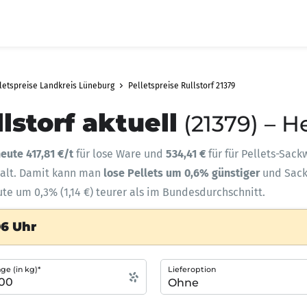
letspreise Landkreis Lüneburg
Pelletspreise Rullstorf 21379
lstorf aktuell
(21379) – H
eute 417,81 €/t
für lose Ware und
534,41 €
für für Pellets-Sack
halt. Damit kann man
lose Pellets um 0,6% günstiger
und Sac
eute um 0,3% (1,14 €) teurer als im Bundesdurchschnitt.
06 Uhr
e (in kg)*
Lieferoption