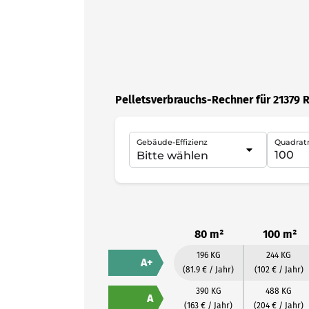
Pelletsverbrauchs-Rechner für 21379 R
Gebäude-Effizienz
Quadrat
80 m²
100 m²
196 KG
244 KG
A+
(81.9 € / Jahr)
(102 € / Jahr)
390 KG
488 KG
A
(163 € / Jahr)
(204 € / Jahr)