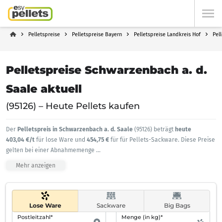
Pelletspreise
Pelletspreise Bayern
Pelletspreise Landkreis Hof
Pel
Pelletspreise Schwarzenbach a. d.
Saale aktuell
(95126) – Heute Pellets kaufen
Der
Pelletspreis in Schwarzenbach a. d. Saale
(95126) beträgt
heute
403,04 €/t
für lose Ware und
454,75 €
für für Pellets-Sackware. Diese Preise
gelten bei einer Abnahmemenge
...
Mehr anzeigen
Lose Ware
Sackware
Big Bags
Postleitzahl*
Menge (in kg)*